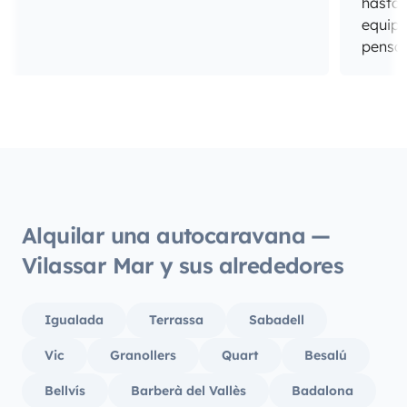
hasta 
equipa
pensan
Alquilar una autocaravana —
Vilassar Mar y sus alrededores
Igualada
Terrassa
Sabadell
Vic
Granollers
Quart
Besalú
Bellvís
Barberà del Vallès
Badalona