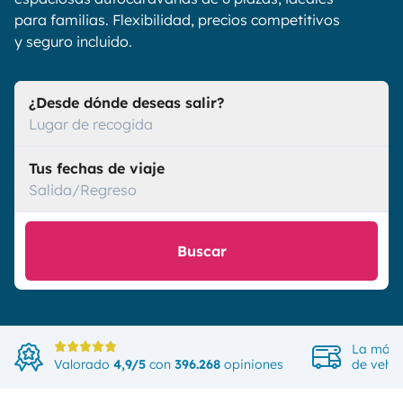
para familias. Flexibilidad, precios competitivos
y seguro incluido.
¿Desde dónde deseas salir?
Lugar de recogida
Tus fechas de viaje
Salida/Regreso
Buscar
La más 
Valorado
4,9/5
con
396.268
opiniones
de vehíc