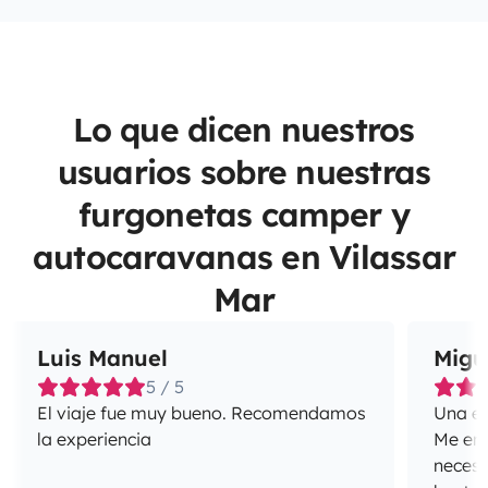
Lo que dicen nuestros
usuarios sobre nuestras
furgonetas camper y
autocaravanas en Vilassar
Mar
Luis Manuel
Migu
5 / 5
El viaje fue muy bueno. Recomendamos
Una ex
la experiencia
Me enca
necesi