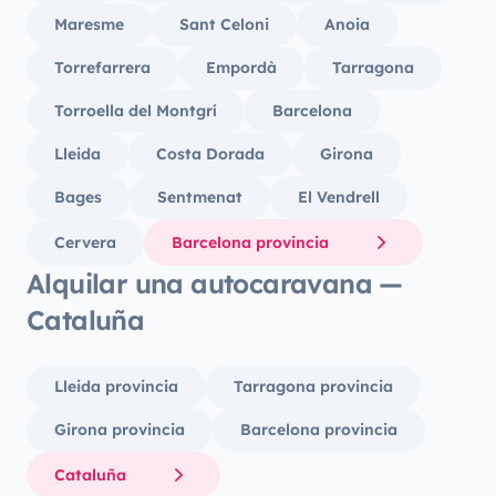
Maresme
Sant Celoni
Anoia
Torrefarrera
Empordà
Tarragona
Torroella del Montgrí
Barcelona
Lleida
Costa Dorada
Girona
Bages
Sentmenat
El Vendrell
Cervera
Barcelona provincia
Alquilar una autocaravana —
Cataluña
Lleida provincia
Tarragona provincia
Girona provincia
Barcelona provincia
Cataluña