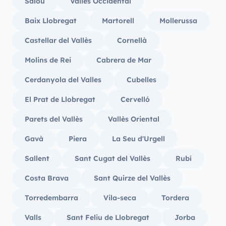
Salou
Vallès Occidental
Baix Llobregat
Martorell
Mollerussa
Castellar del Vallès
Cornellà
Molins de Rei
Cabrera de Mar
Cerdanyola del Valles
Cubelles
El Prat de Llobregat
Cervelló
Parets del Vallès
Vallès Oriental
Gavà
Piera
La Seu d'Urgell
Sallent
Sant Cugat del Vallès
Rubí
Costa Brava
Sant Quirze del Vallès
Torredembarra
Vila-seca
Tordera
Valls
Sant Feliu de Llobregat
Jorba