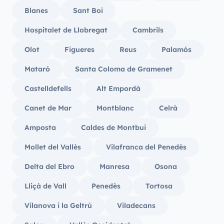
Blanes
Sant Boi
Hospitalet de Llobregat
Cambrils
Olot
Figueres
Reus
Palamós
Mataró
Santa Coloma de Gramenet
Castelldefells
Alt Empordà
Canet de Mar
Montblanc
Celrà
Amposta
Caldes de Montbui
Mollet del Vallès
Vilafranca del Penedès
Delta del Ebro
Manresa
Osona
Lliçà de Vall
Penedès
Tortosa
Vilanova i la Geltrú
Viladecans