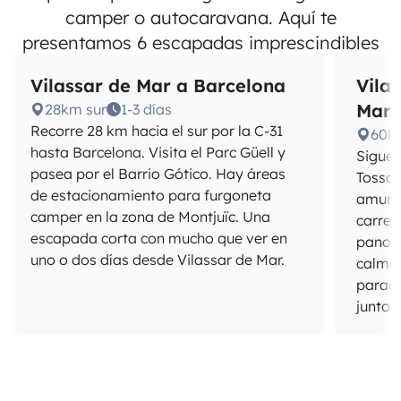
camper o autocaravana. Aquí te
presentamos 6 escapadas imprescindibles
Vilassar de Mar a Barcelona
Vila
Mar
28km sur
1-3 días
Recorre 28 km hacia el sur por la C-31
60k
hasta Barcelona. Visita el Parc Güell y
Sigue 
pasea por el Barrio Gótico. Hay áreas
Tossa 
de estacionamiento para furgoneta
amural
camper en la zona de Montjuïc. Una
carret
escapada corta con mucho que ver en
panorá
uno o dos días desde Vilassar de Mar.
calma 
parada
junto 