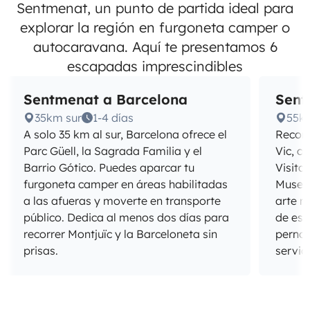
Sentmenat, un punto de partida ideal para
explorar la región en furgoneta camper o
autocaravana. Aquí te presentamos 6
escapadas imprescindibles
Sentmenat a Barcelona
Sent
35km sur
1-4 días
55k
A solo 35 km al sur, Barcelona ofrece el
Recorr
Parc Güell, la Sagrada Familia y el
Vic, c
Barrio Gótico. Puedes aparcar tu
Visita
furgoneta camper en áreas habilitadas
Museu 
a las afueras y moverte en transporte
arte r
público. Dedica al menos dos días para
de est
recorrer Montjuïc y la Barceloneta sin
pernoc
prisas.
servic