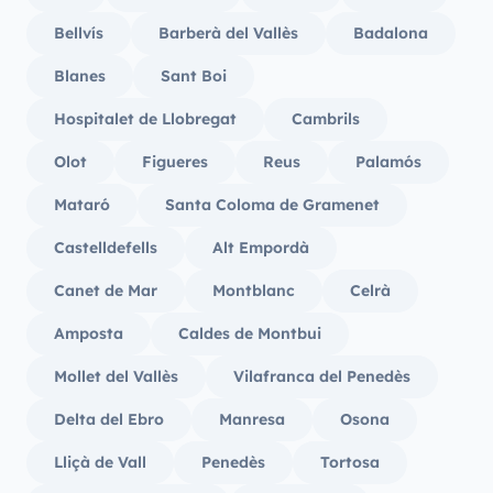
Bellvís
Barberà del Vallès
Badalona
Blanes
Sant Boi
Hospitalet de Llobregat
Cambrils
Olot
Figueres
Reus
Palamós
Mataró
Santa Coloma de Gramenet
Castelldefells
Alt Empordà
Canet de Mar
Montblanc
Celrà
Amposta
Caldes de Montbui
Mollet del Vallès
Vilafranca del Penedès
Delta del Ebro
Manresa
Osona
Lliçà de Vall
Penedès
Tortosa