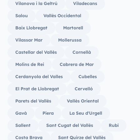
Vilanova i la Geltrú
Viladecans
Salou
Vallès Occidental
Baix Llobregat
Martorell
Vilassar Mar
Mollerussa
Castellar del Vallès
Cornellà
Molins de Rei
Cabrera de Mar
Cerdanyola del Valles
Cubelles
El Prat de Llobregat
Cervelló
Parets del Vallès
Vallès Oriental
Gavà
Piera
La Seu d'Urgell
Sallent
Sant Cugat del Vallès
Rubí
Costa Brava
Sant Quirze del Vallès