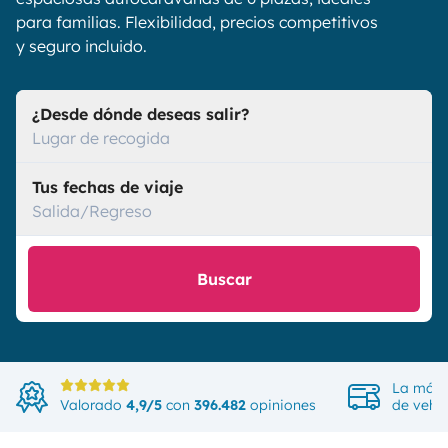
para familias. Flexibilidad, precios competitivos
y seguro incluido.
¿Desde dónde deseas salir?
Lugar de recogida
Tus fechas de viaje
Salida/Regreso
Buscar
La más 
Valorado
4,9/5
con
396.482
opiniones
de vehíc