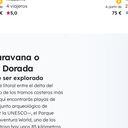
4 viajeros
2
de
A partir de
 €
5,0
75 €
aravana o
a Dorada
 ser explorada
itoral entre el delta del
uno de los tramos costeros más
Aquí encontrarás playas de
njunto arqueológico de
r la UNESCO—, el Parque
Aventura World, uno de los
tosa hay unos 85 kilómetros