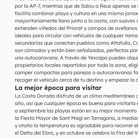
por la AP-7, mientras que de Salou a Reus apenas se 
facilita combinar playa y cultura en una misma jornad
mayoritariamente llano junto a la costa, con suaves c
extienden viñedos del Priorat y campos de avellano
ideales para circular con vehículos de cualquier tama
secundarias que conectan pueblos como Altafulla, C
son cómodas y están bien señalizadas, perfectas pa
una autocaravana. A través de Yescapa puedes alqui
propietarios locales repartidos por toda la zona, eli
camper compactas para parejas o autocaravanas fami
recoger el vehículo cerca de tu destino y empezar la 
La mejor época para visitar
La Costa Dorada disfruta de un clima mediterráneo c
año, así que cualquier época es buena para visitarla
a septiembre las playas están en su mejor momento 
la Fiesta Mayor de Sant Magí en Tarragona, a media
y otoño la temperatura es agradable para recorrer el i
el Delta del Ebro, y en octubre se celebra la Fira del V