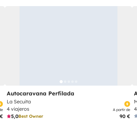
Autocaravana Perfilada
La Secuita
M
4 viajeros
4
de
A partir de
 €
5,0
90 €
Best Owner