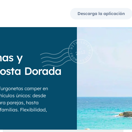
Descarga la aplicación
nas y
osta Dorada
furgonetas camper en
hículos únicos: desde
ra parejas, hasta
amilias. Flexibilidad,