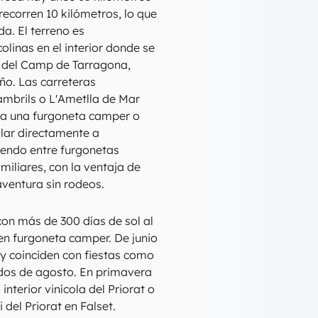
recorren 10 kilómetros, lo que
a. El terreno es
olinas en el interior donde se
s del Camp de Tarragona,
ño. Las carreteras
ambrils o L'Ametlla de Mar
ra una furgoneta camper o
lar directamente a
giendo entre furgonetas
liares, con la ventaja de
aventura sin rodeos.
on más de 300 días de sol al
 en furgoneta camper. De junio
y coinciden con fiestas como
dos de agosto. En primavera
nterior vinícola del Priorat o
i del Priorat en Falset.