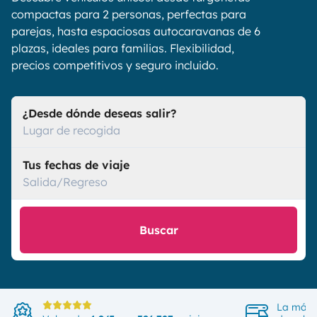
compactas para 2 personas, perfectas para
parejas, hasta espaciosas autocaravanas de 6
plazas, ideales para familias. Flexibilidad,
precios competitivos y seguro incluido.
¿Desde dónde deseas salir?
Lugar de recogida
Tus fechas de viaje
Salida/Regreso
Buscar
La más 