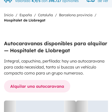
Valorado
4,9/5
con
396.727
opiniones
de vehíc
Inicio
España
Cataluña
Barcelona provincia
Hospitalet de Llobregat
Autocaravanas disponibles para alquilar
— Hospitalet de Llobregat
Integral, capuchina, perfilada: hay una autocaravana
para cada necesidad, tanto si buscas un vehículo
compacto como para un grupo numeroso.
Alquilar una autocaravana