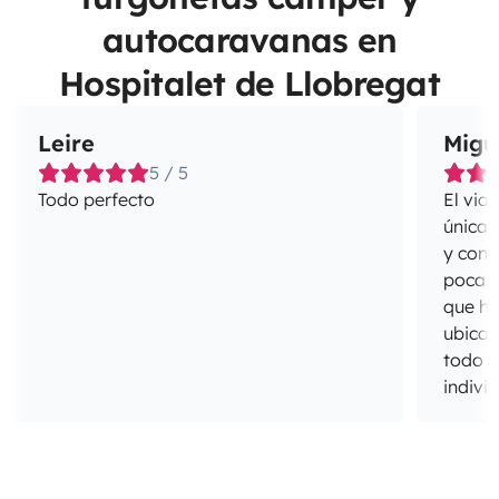
autocaravanas en
Hospitalet de Llobregat
Leire
Migu
5 / 5
Todo perfecto
El via
únicas
y cong
pocas 
que ho
ubicac
todo e
indivi
del sa
cabina
todo 
unos d