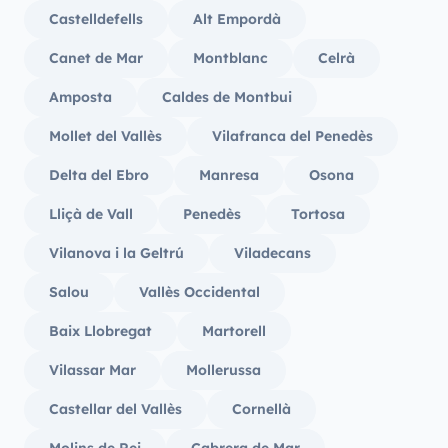
Castelldefells
Alt Empordà
Canet de Mar
Montblanc
Celrà
Amposta
Caldes de Montbui
Mollet del Vallès
Vilafranca del Penedès
Delta del Ebro
Manresa
Osona
Lliçà de Vall
Penedès
Tortosa
Vilanova i la Geltrú
Viladecans
Salou
Vallès Occidental
Baix Llobregat
Martorell
Vilassar Mar
Mollerussa
Castellar del Vallès
Cornellà