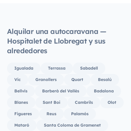
hijos 
estado
muy a
los pe
Alquilar una autocaravana —
Repeti
Hospitalet de Llobregat y sus
alrededores
Igualada
Terrassa
Sabadell
Vic
Granollers
Quart
Besalú
Bellvís
Barberà del Vallès
Badalona
Blanes
Sant Boi
Cambrils
Olot
Figueres
Reus
Palamós
Mataró
Santa Coloma de Gramenet