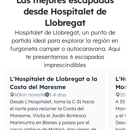
Las mejores escapadas
desde Hospitalet de
Llobregat
Hospitalet de Llobregat, un punto de
partida ideal para explorar la región en
furgoneta camper o autocaravana. Aquí
te presentamos 6 escapadas
imprescindibles
L'Hospitalet de Llobregat a la
L'Ho
Costa del Maresme
Mont
60km noreste
1-4 días
55k
Desde L'Hospitalet, toma la C-31 hacia
A 55 k
el norte para recorrer la Costa del
Montse
Maresme. Visita el Jardín Botánico
y el f
Marimurtra en Blanes y pasea por el
Desde 
casco antiguo de Mataró. Hay áreas de
bodega