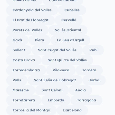
Molins de Rei
Cabrera de Mar
Cerdanyola del Valles
Cubelles
El Prat de Llobregat
Cervelló
Parets del Vallès
Vallès Oriental
Gavà
Piera
La Seu d'Urgell
Sallent
Sant Cugat del Vallès
Rubí
Costa Brava
Sant Quirze del Vallès
Torredembarra
Vila-seca
Tordera
Valls
Sant Feliu de Llobregat
Jorba
Maresme
Sant Celoni
Anoia
Torrefarrera
Empordà
Tarragona
Torroella del Montgrí
Barcelona