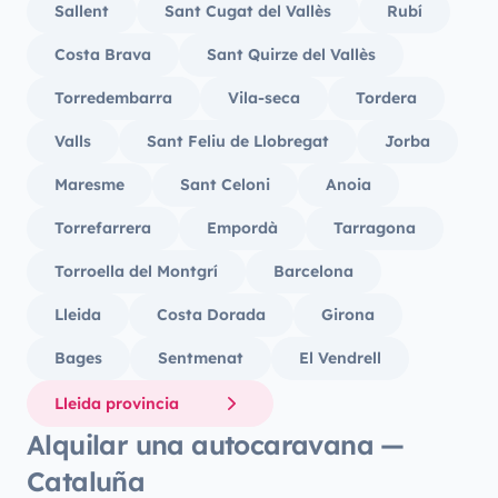
Sallent
Sant Cugat del Vallès
Rubí
Costa Brava
Sant Quirze del Vallès
Torredembarra
Vila-seca
Tordera
Valls
Sant Feliu de Llobregat
Jorba
Maresme
Sant Celoni
Anoia
Torrefarrera
Empordà
Tarragona
Torroella del Montgrí
Barcelona
Lleida
Costa Dorada
Girona
Bages
Sentmenat
El Vendrell
Lleida provincia
Alquilar una autocaravana —
Cataluña