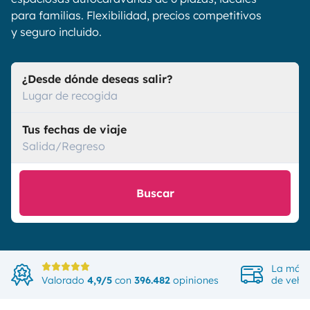
para familias. Flexibilidad, precios competitivos
y seguro incluido.
¿Desde dónde deseas salir?
Lugar de recogida
Tus fechas de viaje
Salida/Regreso
Buscar
La más 
Valorado
4,9/5
con
396.482
opiniones
de vehíc