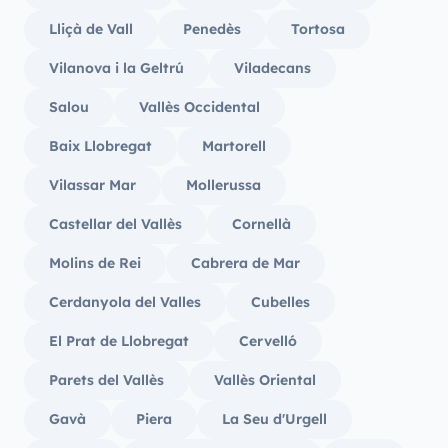
Lliçà de Vall
Penedès
Tortosa
Vilanova i la Geltrú
Viladecans
Salou
Vallès Occidental
Baix Llobregat
Martorell
Vilassar Mar
Mollerussa
Castellar del Vallès
Cornellà
Molins de Rei
Cabrera de Mar
Cerdanyola del Valles
Cubelles
El Prat de Llobregat
Cervelló
Parets del Vallès
Vallès Oriental
Gavà
Piera
La Seu d'Urgell