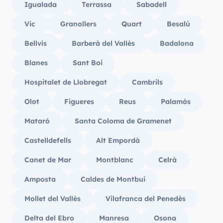
Igualada
Terrassa
Sabadell
Vic
Granollers
Quart
Besalú
Bellvís
Barberà del Vallès
Badalona
Blanes
Sant Boi
Hospitalet de Llobregat
Cambrils
Olot
Figueres
Reus
Palamós
Mataró
Santa Coloma de Gramenet
Castelldefells
Alt Empordà
Canet de Mar
Montblanc
Celrà
Amposta
Caldes de Montbui
Mollet del Vallès
Vilafranca del Penedès
Delta del Ebro
Manresa
Osona