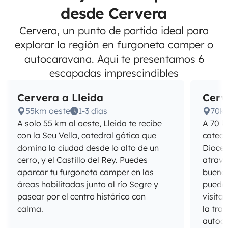
desde Cervera
Cervera, un punto de partida ideal para
explorar la región en furgoneta camper o
autocaravana. Aquí te presentamos 6
escapadas imprescindibles
Cervera a Lleida
Cerv
55km oeste
1-3 días
70k
A solo 55 km al oeste, Lleida te recibe
A 70 k
con la Seu Vella, catedral gótica que
catedr
domina la ciudad desde lo alto de un
Dioces
cerro, y el Castillo del Rey. Puedes
atravi
aparcar tu furgoneta camper en las
buenas
áreas habilitadas junto al río Segre y
puedes
pasear por el centro histórico con
visita
calma.
la tra
autoc