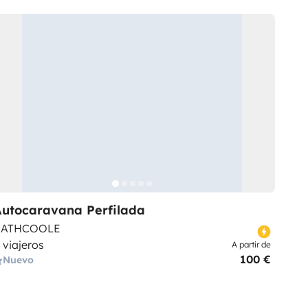
Autocaravana Perfilada
RATHCOOLE
 viajeros
A partir de
100 €
Nuevo