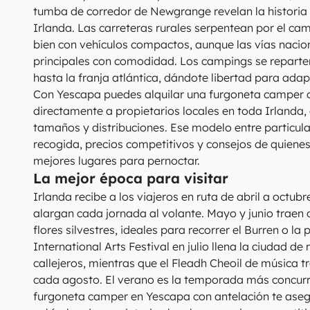
tumba de corredor de Newgrange revelan la historia 
Irlanda. Las carreteras rurales serpentean por el c
bien con vehículos compactos, aunque las vías nacio
principales con comodidad. Los campings se reparten
hasta la franja atlántica, dándote libertad para adapta
Con Yescapa puedes alquilar una furgoneta camper
directamente a propietarios locales en toda Irlanda, 
tamaños y distribuciones. Ese modelo entre particula
recogida, precios competitivos y consejos de quienes
mejores lugares para pernoctar.
La mejor época para visitar
Irlanda recibe a los viajeros en ruta de abril a octubr
alargan cada jornada al volante. Mayo y junio traen 
flores silvestres, ideales para recorrer el Burren o la
International Arts Festival en julio llena la ciudad d
callejeros, mientras que el Fleadh Cheoil de música t
cada agosto. El verano es la temporada más concurri
furgoneta camper en Yescapa con antelación te ase