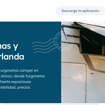
Descarga la aplicación
nas y
rlanda
furgonetas camper en
s únicos: desde furgonetas
 hasta espaciosas
xibilidad, precios