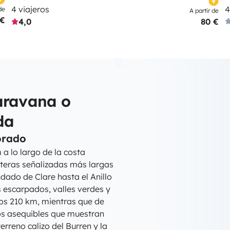
4 viajeros
4
de
A partir de
 €
4,0
80 €
aravana o
da
orado
a lo largo de la costa
osteras señalizadas más largas
dado de Clare hasta el Anillo
os escarpados, valles verdes y
os 210 km, mientras que de
tos asequibles que muestran
terreno calizo del Burren y la