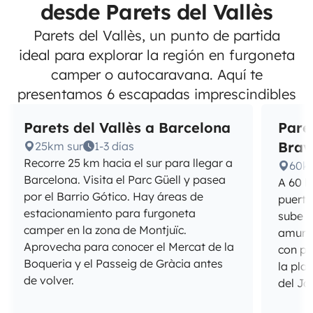
desde Parets del Vallès
Parets del Vallès, un punto de partida
ideal para explorar la región en furgoneta
camper o autocaravana. Aquí te
presentamos 6 escapadas imprescindibles
Parets del Vallès a Barcelona
Paret
Brav
25km sur
1-3 días
Recorre 25 km hacia el sur para llegar a
60k
Barcelona. Visita el Parc Güell y pasea
A 60 k
por el Barrio Gótico. Hay áreas de
puerta
estacionamiento para furgoneta
sube h
camper en la zona de Montjuïc.
amura
Aprovecha para conocer el Mercat de la
con pa
Boqueria y el Passeig de Gràcia antes
la pla
de volver.
del Ja