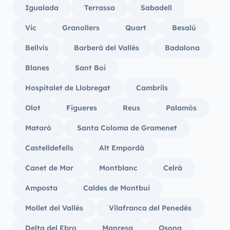
Igualada
Terrassa
Sabadell
Vic
Granollers
Quart
Besalú
Bellvís
Barberà del Vallès
Badalona
Blanes
Sant Boi
Hospitalet de Llobregat
Cambrils
Olot
Figueres
Reus
Palamós
Mataró
Santa Coloma de Gramenet
Castelldefells
Alt Empordà
Canet de Mar
Montblanc
Celrà
Amposta
Caldes de Montbui
Mollet del Vallès
Vilafranca del Penedès
Delta del Ebro
Manresa
Osona