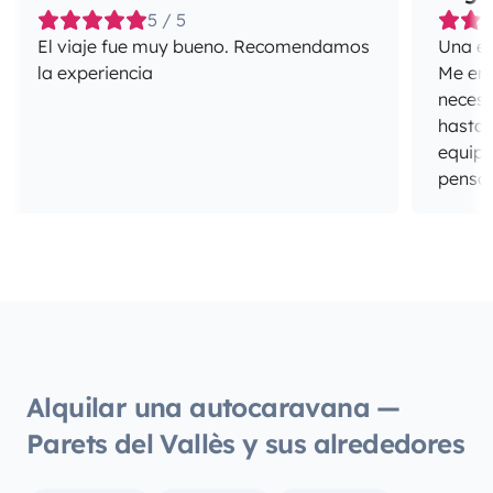
5 / 5
El viaje fue muy bueno. Recomendamos
Una ex
la experiencia
Me enca
necesi
hasta 
equipa
pensan
Alquilar una autocaravana —
Parets del Vallès y sus alrededores