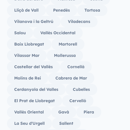
Lliçà de Vall
Penedès
Tortosa
Vilanova i la Geltrú
Viladecans
Salou
Vallès Occidental
Baix Llobregat
Martorell
Vilassar Mar
Mollerussa
Castellar del Vallès
Cornellà
Molins de Rei
Cabrera de Mar
Cerdanyola del Valles
Cubelles
El Prat de Llobregat
Cervelló
Vallès Oriental
Gavà
Piera
La Seu d'Urgell
Sallent