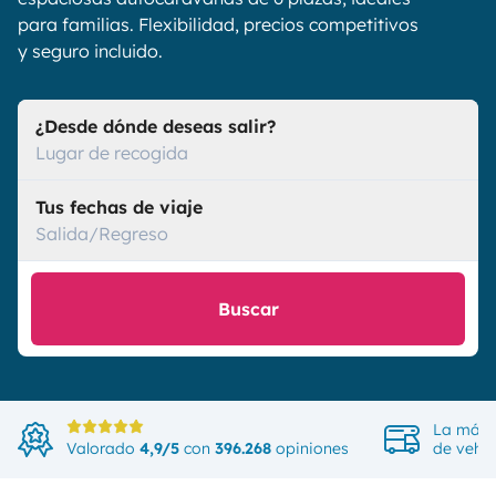
para familias. Flexibilidad, precios competitivos
y seguro incluido.
¿Desde dónde deseas salir?
Lugar de recogida
Tus fechas de viaje
Salida/Regreso
Buscar
La más 
Valorado
4,9/5
con
396.268
opiniones
de vehíc