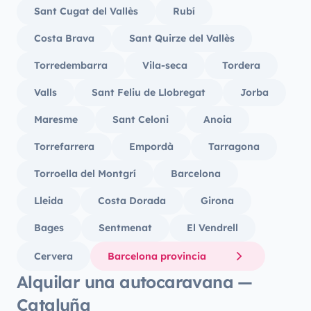
Sant Cugat del Vallès
Rubí
Costa Brava
Sant Quirze del Vallès
Torredembarra
Vila-seca
Tordera
Valls
Sant Feliu de Llobregat
Jorba
Maresme
Sant Celoni
Anoia
Torrefarrera
Empordà
Tarragona
Torroella del Montgrí
Barcelona
Lleida
Costa Dorada
Girona
Bages
Sentmenat
El Vendrell
Cervera
Barcelona provincia
Alquilar una autocaravana —
Cataluña