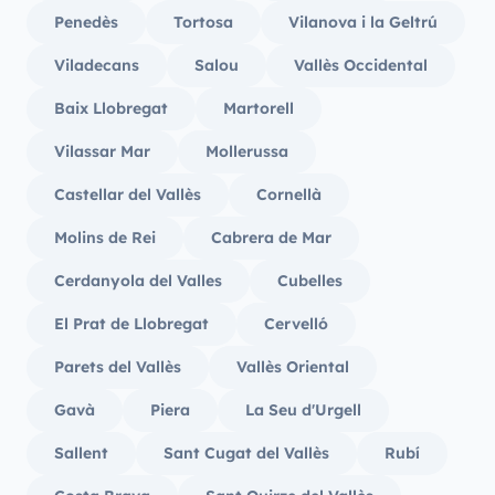
Penedès
Tortosa
Vilanova i la Geltrú
Viladecans
Salou
Vallès Occidental
Baix Llobregat
Martorell
Vilassar Mar
Mollerussa
Castellar del Vallès
Cornellà
Molins de Rei
Cabrera de Mar
Cerdanyola del Valles
Cubelles
El Prat de Llobregat
Cervelló
Parets del Vallès
Vallès Oriental
Gavà
Piera
La Seu d'Urgell
Sallent
Sant Cugat del Vallès
Rubí