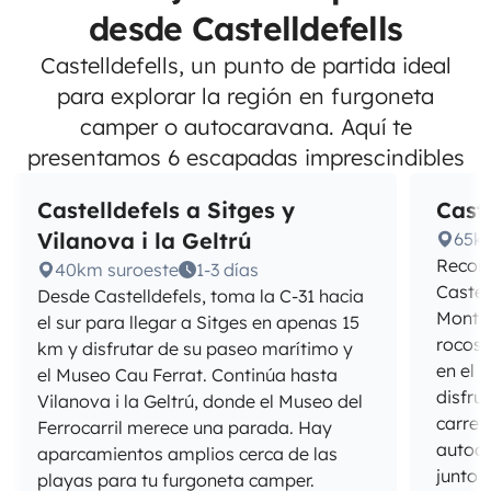
desde Castelldefells
Castelldefells, un punto de partida ideal
para explorar la región en furgoneta
camper o autocaravana. Aquí te
presentamos 6 escapadas imprescindibles
Castelldefels a Sitges y
Cast
Vilanova i la Geltrú
65k
Recorr
40km suroeste
1-3 días
Castel
Desde Castelldefels, toma la C-31 hacia
Montse
el sur para llegar a Sitges en apenas 15
rocosa
km y disfrutar de su paseo marítimo y
en el 
el Museo Cau Ferrat. Continúa hasta
disfru
Vilanova i la Geltrú, donde el Museo del
carret
Ferrocarril merece una parada. Hay
autoca
aparcamientos amplios cerca de las
junto 
playas para tu furgoneta camper.