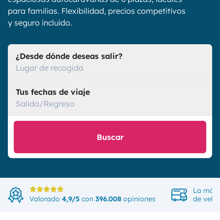
para familias. Flexibilidad, precios competitivos
y seguro incluido.
¿Desde dónde deseas salir?
Lugar de recogida
Tus fechas de viaje
Salida/Regreso
Buscar
La más 
Valorado
4,9/5
con
396.008
opiniones
de vehí