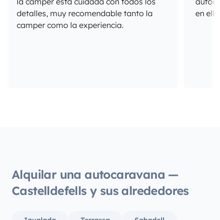
la camper está cuidada con todos los
autoca
detalles, muy recomendable tanto la
en ella
camper como la experiencia.
Alquilar una autocaravana —
Castelldefells y sus alrededores