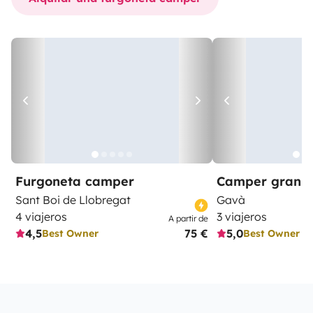
Furgoneta camper
Camper gran 
Sant Boi de Llobregat
Gavà
4 viajeros
3 viajeros
A partir de
4,5
75 €
5,0
Best Owner
Best Owner