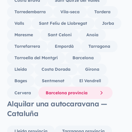
Costa Brava
Sant Quirze del Vallès
Torredembarra
Vila-seca
Tordera
Valls
Sant Feliu de Llobregat
Jorba
Maresme
Sant Celoni
Anoia
Torrefarrera
Empordà
Tarragona
Torroella del Montgrí
Barcelona
Lleida
Costa Dorada
Girona
Bages
Sentmenat
El Vendrell
Cervera
Barcelona provincia
Alquilar una autocaravana —
Cataluña
Lleida provincia
Tarragona provincia