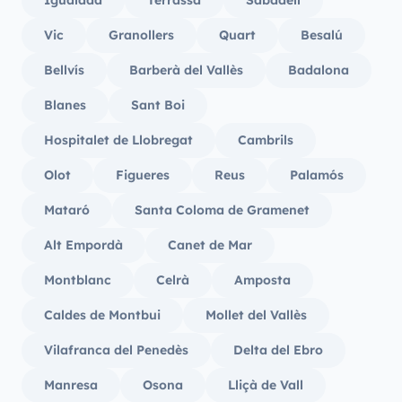
Igualada
Terrassa
Sabadell
Vic
Granollers
Quart
Besalú
Bellvís
Barberà del Vallès
Badalona
Blanes
Sant Boi
Hospitalet de Llobregat
Cambrils
Olot
Figueres
Reus
Palamós
Mataró
Santa Coloma de Gramenet
Alt Empordà
Canet de Mar
Montblanc
Celrà
Amposta
Caldes de Montbui
Mollet del Vallès
Vilafranca del Penedès
Delta del Ebro
Manresa
Osona
Lliçà de Vall