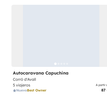
Autocaravana Capuchina
Corró d'Avall
5 viajeros
A partir 
87
Nuevo
Best Owner