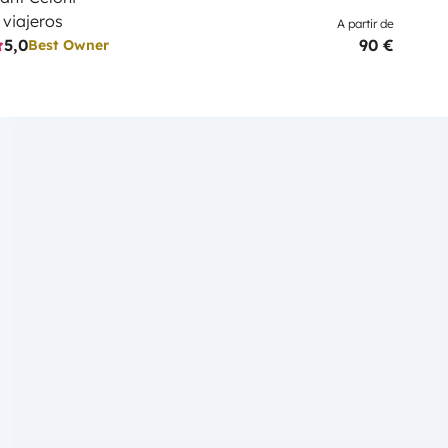
 viajeros
A partir de
5,0
90 €
Best Owner