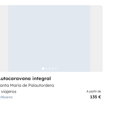
utocaravana integral
anta Maria de Palautordera
 viajeros
A partir de
135 €
Nuevo