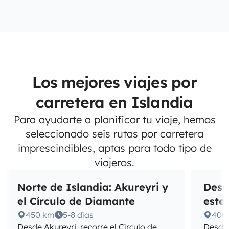
Los mejores viajes por
carretera en Islandia
Para ayudarte a planificar tu viaje, hemos
seleccionado seis rutas por carretera
imprescindibles, aptas para todo tipo de
viajeros.
Norte de Islandia: Akureyri y
Desc
el Círculo de Diamante
este
450 km
5-8 días
400
Desde Akureyri, recorre el Círculo de
Desde 