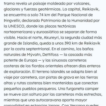
tramo revela un paisaje moldeado por volcanes,
glaciares y fuerzas geotérmicas. La capital, Reikiavik,
se encuentra a solo 74 km del Parque Nacional de
Þingvellir, declarado Patrimonio de la Humanidad por
la UNESCO, donde las placas tectónicas
norteamericana y euroasiática se separan de forma
visible. Hacia el norte, Akureyri, la segunda ciudad más
grande de Islandia, queda a unos 390 km de Reikiavik
por la costa septentrional. En el camino, los baños
naturales de Mývatn, Dettifoss — la cascada más
potente de Europa — y las sinuosas carreteras
costeras de los fiordos orientales ofrecen días enteros
de exploración. El terreno islandés se adapta bien al
viaje por carretera, con pistas de grava en las tierras
altas y rutas costeras bien mantenidas que conectan
pequeños pueblos pesqueros. Una furgoneta camper
se mueve con soltura por las carreteras más estrechas,
mientras que una autocaravana aporta mayor
comodidad en estancias largas. Con Yescapa puedes