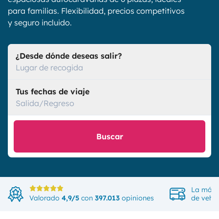
para familias. Flexibilidad, precios competitivos
y seguro incluido.
¿Desde dónde deseas salir?
Lugar de recogida
Tus fechas de viaje
Salida/Regreso
Buscar
La más 
Valorado
4,9/5
con
397.013
opiniones
de vehíc