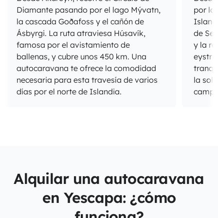
Diamante pasando por el lago Mývatn,
por lo
la cascada Goðafoss y el cañón de
Island
Ásbyrgi. La ruta atraviesa Húsavík,
de Sey
famosa por el avistamiento de
y la r
ballenas, y cubre unos 450 km. Una
eystri
autocaravana te ofrece la comodidad
tranqu
necesaria para esta travesía de varios
la sol
días por el norte de Islandia.
campe
Alquilar una autocaravana
en Yescapa: ¿cómo
funciona?