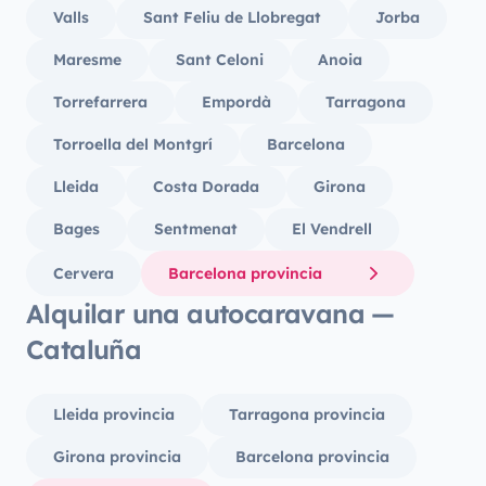
Valls
Sant Feliu de Llobregat
Jorba
Maresme
Sant Celoni
Anoia
Torrefarrera
Empordà
Tarragona
Torroella del Montgrí
Barcelona
Lleida
Costa Dorada
Girona
Bages
Sentmenat
El Vendrell
Cervera
Barcelona provincia
Alquilar una autocaravana —
Cataluña
Lleida provincia
Tarragona provincia
Girona provincia
Barcelona provincia