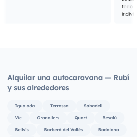
todo e
indivi
del sa
cabina
todo 
unos d
hijos 
estado
muy a
los pe
Alquilar una autocaravana — Rubí
Repeti
y sus alrededores
Igualada
Terrassa
Sabadell
Vic
Granollers
Quart
Besalú
Bellvís
Barberà del Vallès
Badalona