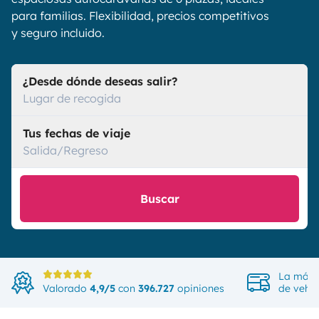
para familias. Flexibilidad, precios competitivos
y seguro incluido.
¿Desde dónde deseas salir?
Lugar de recogida
Tus fechas de viaje
Salida/Regreso
Buscar
La más 
Valorado
4,9/5
con
396.727
opiniones
de vehíc