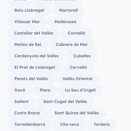
Baix Llobregat
Martorell
Vilassar Mar
Mollerussa
Castellar del Vallès
Cornellà
Molins de Rei
Cabrera de Mar
Cerdanyola del Valles
Cubelles
El Prat de Llobregat
Cervelló
Parets del Vallès
Vallès Oriental
Gavà
Piera
La Seu d'Urgell
Sallent
Sant Cugat del Vallès
Costa Brava
Sant Quirze del Vallès
Torredembarra
Vila-seca
Tordera