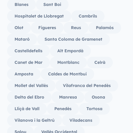
Blanes
Sant Boi
Hospitalet de Llobregat
Cambrils
Olot
Figueres
Reus
Palamós
Mataró
Santa Coloma de Gramenet
Castelldefells
Alt Empordà
Canet de Mar
Montblanc
Celrà
Amposta
Caldes de Montbui
Mollet del Vallès
Vilafranca del Penedès
Delta del Ebro
Manresa
Osona
Lliçà de Vall
Penedès
Tortosa
Vilanova i la Geltrú
Viladecans
Salou
Vallès Occidental