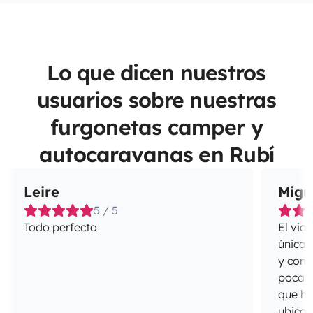
Lo que dicen nuestros
usuarios sobre nuestras
furgonetas camper y
autocaravanas en Rubí
Leire
Migu
5 / 5
Todo perfecto
El via
únicas
y cong
pocas 
que ho
ubicac