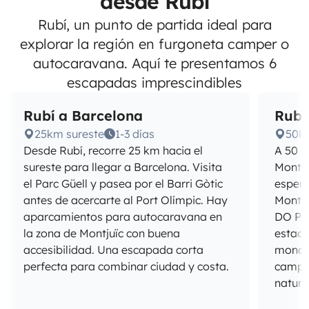
desde Rubí
Rubí, un punto de partida ideal para
explorar la región en furgoneta camper o
autocaravana. Aquí te presentamos 6
escapadas imprescindibles
Rubí a Barcelona
Rubí
25km sureste
1-3 días
50k
Desde Rubí, recorre 25 km hacia el
A 50 k
sureste para llegar a Barcelona. Visita
Montse
el Parc Güell y pasea por el Barri Gòtic
espera
antes de acercarte al Port Olímpic. Hay
Montse
aparcamientos para autocaravana en
DO Pla
la zona de Montjuïc con buena
estaci
accesibilidad. Una escapada corta
monast
perfecta para combinar ciudad y costa.
camper
natura