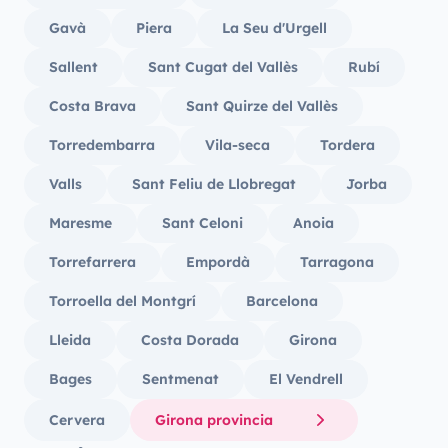
Gavà
Piera
La Seu d'Urgell
Sallent
Sant Cugat del Vallès
Rubí
Costa Brava
Sant Quirze del Vallès
Torredembarra
Vila-seca
Tordera
Valls
Sant Feliu de Llobregat
Jorba
Maresme
Sant Celoni
Anoia
Torrefarrera
Empordà
Tarragona
Torroella del Montgrí
Barcelona
Lleida
Costa Dorada
Girona
Bages
Sentmenat
El Vendrell
Cervera
Girona provincia