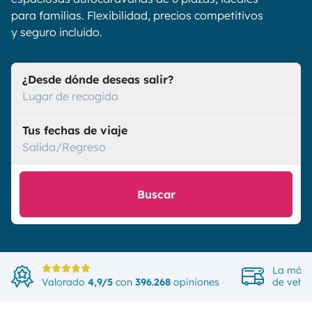
para familias. Flexibilidad, precios competitivos
y seguro incluido.
¿Desde dónde deseas salir?
Lugar de recogida
Tus fechas de viaje
Salida/Regreso
Buscar
La más 
Valorado
4,9/5
con
396.268
opiniones
de vehíc