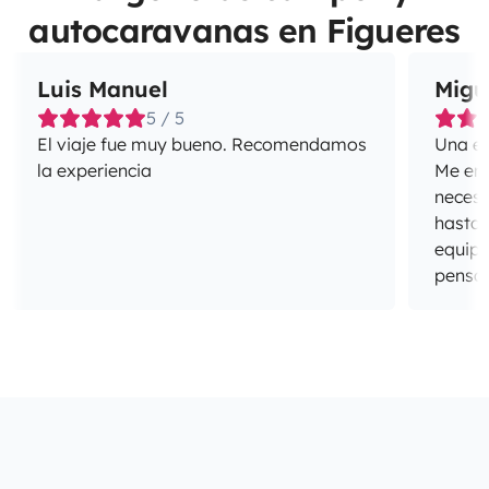
autocaravanas en Figueres
Luis Manuel
Migu
5 / 5
El viaje fue muy bueno. Recomendamos
Una ex
la experiencia
Me enca
necesi
hasta 
equipa
pensan