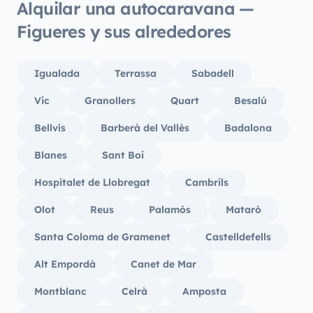
Alquilar una autocaravana —
Figueres y sus alrededores
Igualada
Terrassa
Sabadell
Vic
Granollers
Quart
Besalú
Bellvís
Barberà del Vallès
Badalona
Blanes
Sant Boi
Hospitalet de Llobregat
Cambrils
Olot
Reus
Palamós
Mataró
Santa Coloma de Gramenet
Castelldefells
Alt Empordà
Canet de Mar
Montblanc
Celrà
Amposta