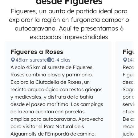
desde Figueres
Figueres, un punto de partida ideal para
explorar la región en furgoneta camper o
autocaravana. Aquí te presentamos 6
escapadas imprescindibles
Figueres a Roses
Figu
45km sureste
2-4 días
140
A solo 45 km al sureste de Figueres,
Recorr
Roses combina playa y patrimonio.
Figuer
Explora la Ciutadella de Roses, un
descub
recinto arqueológico con restos griegos
Sagrad
y medievales, y disfruta de la bahía
por el
desde el paseo marítimo. Los campings
servic
de la zona cuentan con parcelas
afuera
amplias para autocaravana. Aprovecha
De cam
para visitar el Parc Natural dels
recorr
Aiguamolls de l'Empordà de camino.
judío.