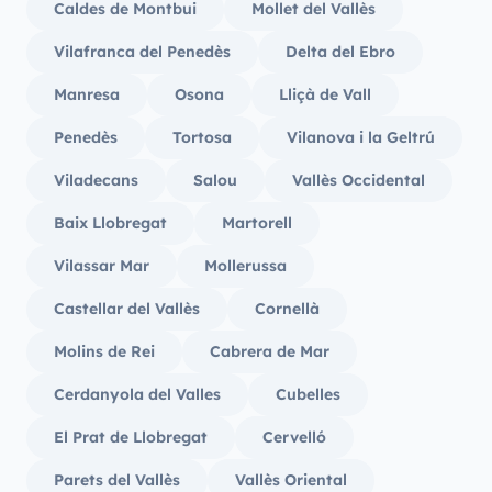
Caldes de Montbui
Mollet del Vallès
Vilafranca del Penedès
Delta del Ebro
Manresa
Osona
Lliçà de Vall
Penedès
Tortosa
Vilanova i la Geltrú
Viladecans
Salou
Vallès Occidental
Baix Llobregat
Martorell
Vilassar Mar
Mollerussa
Castellar del Vallès
Cornellà
Molins de Rei
Cabrera de Mar
Cerdanyola del Valles
Cubelles
El Prat de Llobregat
Cervelló
Parets del Vallès
Vallès Oriental