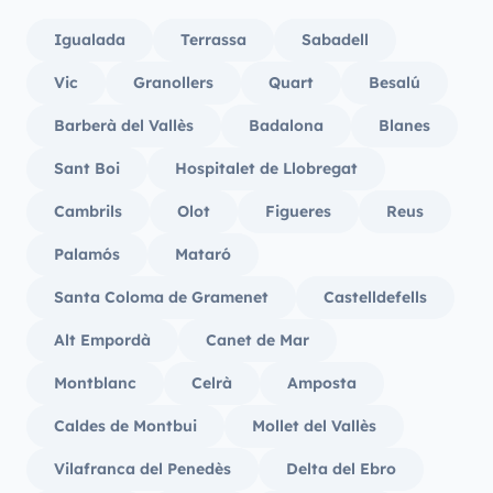
Igualada
Terrassa
Sabadell
Vic
Granollers
Quart
Besalú
Barberà del Vallès
Badalona
Blanes
Sant Boi
Hospitalet de Llobregat
Cambrils
Olot
Figueres
Reus
Palamós
Mataró
Santa Coloma de Gramenet
Castelldefells
Alt Empordà
Canet de Mar
Montblanc
Celrà
Amposta
Caldes de Montbui
Mollet del Vallès
Vilafranca del Penedès
Delta del Ebro