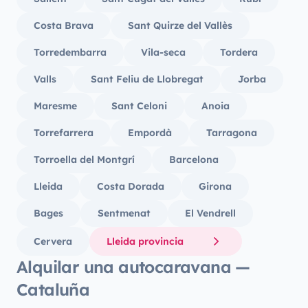
Costa Brava
Sant Quirze del Vallès
Torredembarra
Vila-seca
Tordera
Valls
Sant Feliu de Llobregat
Jorba
Maresme
Sant Celoni
Anoia
Torrefarrera
Empordà
Tarragona
Torroella del Montgrí
Barcelona
Lleida
Costa Dorada
Girona
Bages
Sentmenat
El Vendrell
Cervera
Lleida provincia
Alquilar una autocaravana —
Cataluña