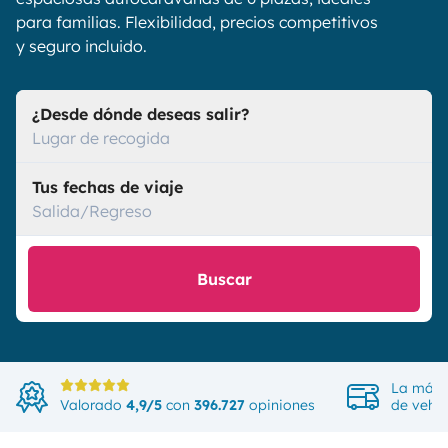
para familias. Flexibilidad, precios competitivos
y seguro incluido.
¿Desde dónde deseas salir?
Lugar de recogida
Tus fechas de viaje
Salida/Regreso
Buscar
La más 
Valorado
4,9/5
con
396.727
opiniones
de vehíc