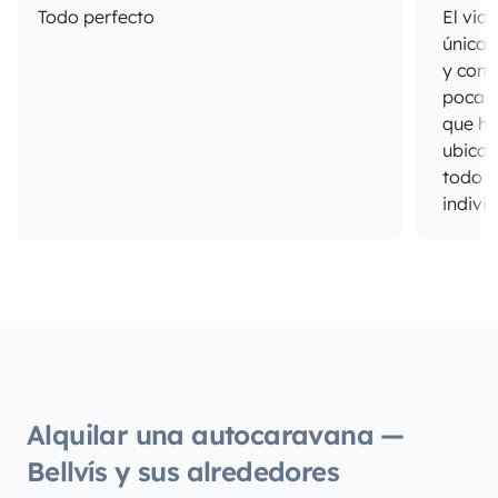
Todo perfecto
El via
únicas
y cong
pocas 
que ho
ubicac
todo e
indivi
del sa
cabina
todo 
unos d
hijos 
estado
muy a
los pe
Alquilar una autocaravana —
Repeti
Bellvís y sus alrededores