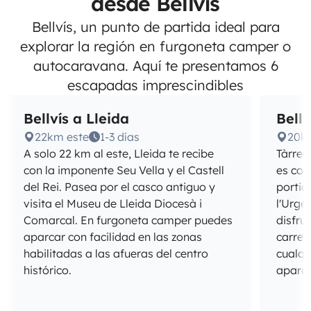
desde Bellvís
Bellvís, un punto de partida ideal para
explorar la región en furgoneta camper o
autocaravana. Aquí te presentamos 6
escapadas imprescindibles
Bellvís a Lleida
Bellv
22km este
1-3 días
20k
A solo 22 km al este, Lleida te recibe
Tàrreg
con la imponente Seu Vella y el Castell
es con
del Rei. Pasea por el casco antiguo y
portic
visita el Museu de Lleida Diocesà i
l'Urge
Comarcal. En furgoneta camper puedes
disfru
aparcar con facilidad en las zonas
carret
habilitadas a las afueras del centro
cualqu
histórico.
aparca