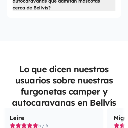
autocaravanas que admitan mascotas
cerca de Bellvís?
Lo que dicen nuestros
usuarios sobre nuestras
furgonetas camper y
autocaravanas en Bellvís
Leire
Migu
5 / 5