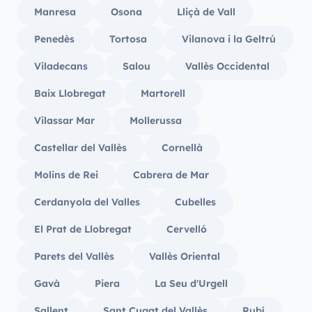
Manresa
Osona
Lliçà de Vall
Penedès
Tortosa
Vilanova i la Geltrú
Viladecans
Salou
Vallès Occidental
Baix Llobregat
Martorell
Vilassar Mar
Mollerussa
Castellar del Vallès
Cornellà
Molins de Rei
Cabrera de Mar
Cerdanyola del Valles
Cubelles
El Prat de Llobregat
Cervelló
Parets del Vallès
Vallès Oriental
Gavà
Piera
La Seu d'Urgell
Sallent
Sant Cugat del Vallès
Rubí