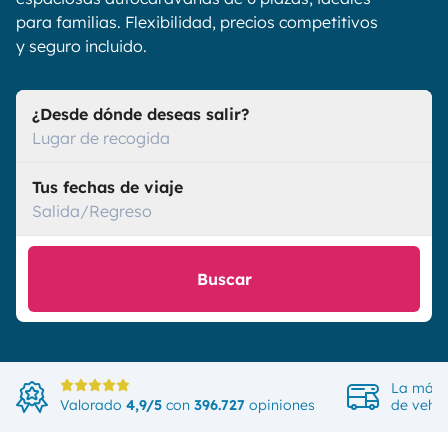
para familias. Flexibilidad, precios competitivos
y seguro incluido.
¿Desde dónde deseas salir?
Lugar de recogida
Tus fechas de viaje
Salida/Regreso
Buscar
La más 
Valorado
4,9/5
con
396.727
opiniones
de vehíc