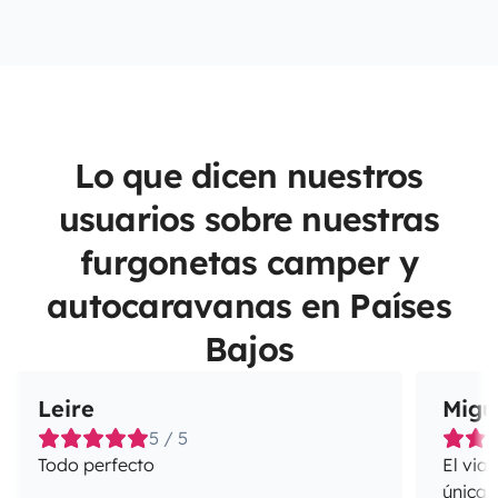
Lo que dicen nuestros
usuarios sobre nuestras
furgonetas camper y
autocaravanas en Países
Bajos
Leire
Migu
5 / 5
Todo perfecto
El via
únicas