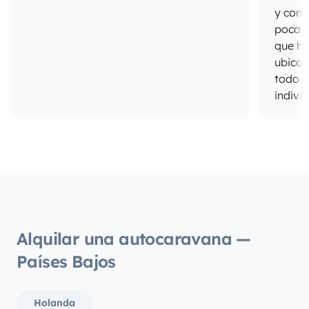
y cong
pocas 
que ho
ubicac
todo e
indivi
del sa
cabina
todo 
unos d
hijos 
estado
muy a
los pe
Alquilar una autocaravana —
Repeti
Países Bajos
Holanda