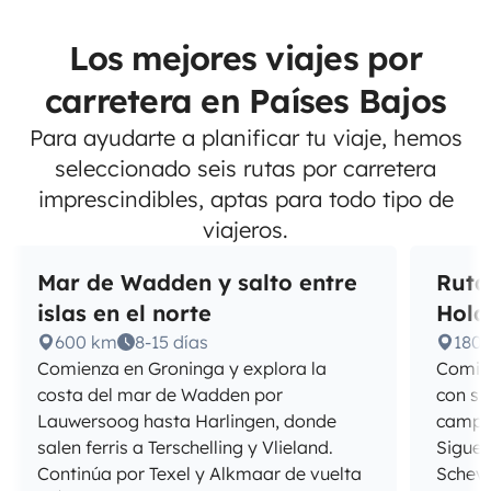
Los mejores viajes por
carretera en Países Bajos
Para ayudarte a planificar tu viaje, hemos
seleccionado seis rutas por carretera
imprescindibles, aptas para todo tipo de
viajeros.
Mar de Wadden y salto entre
Ruta
islas en el norte
Hola
600 km
8-15 días
180
Comienza en Groninga y explora la
Comien
costa del mar de Wadden por
con su
Lauwersoog hasta Harlingen, donde
campos
salen ferris a Terschelling y Vlieland.
Sigue 
Continúa por Texel y Alkmaar de vuelta
Scheve