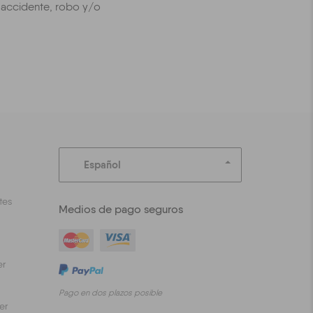
 accidente, robo y/o
Español
tes
Medios de pago seguros
er
Pago en dos plazos posible
er