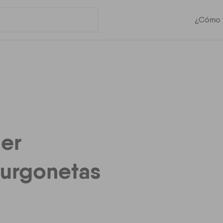
¿Cómo f
ler
furgonetas