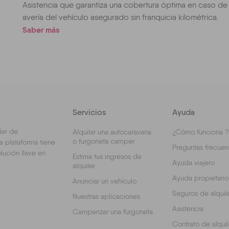
Asistencia que garantiza una cobertura óptima en caso de
avería del vehículo asegurado sin franquicia kilométrica.
Saber más
Servicios
Ayuda
ler de
Alquilar una autocaravana
¿Cómo funciona ?
o furgoneta camper
a plataforma tiene
Preguntas frecuen
lución llave en
Estima tus ingresos de
Ayuda viajero
.
alquiler
Ayuda propietario
Anunciar un vehículo
Seguros de alquil
Nuestras aplicaciones
Asistencia
Camperizar una furgoneta
Contrato de alquil