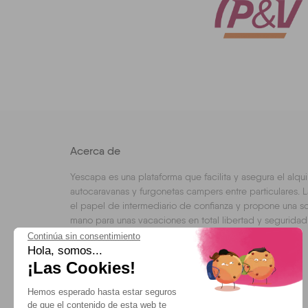
Acerca de
Yescapa es una plataforma que facilita y asegura el alqui
autocaravanas y furgonetas campers entre particulares. L
el papel de intermediario de confianza y propone una so
mano para unas vacaciones en total libertad y seguridad
Continúa sin consentimiento
Hola, somos...
¡Las Cookies!
Hemos esperado hasta estar seguros
Opiniones cliente
de que el contenido de esta web te