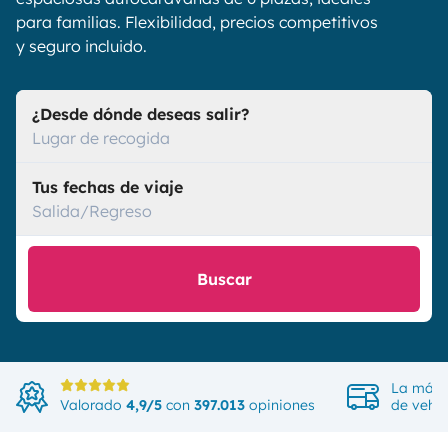
para familias. Flexibilidad, precios competitivos
y seguro incluido.
¿Desde dónde deseas salir?
Lugar de recogida
Tus fechas de viaje
Salida/Regreso
Buscar
La más 
Valorado
4,9/5
con
397.013
opiniones
de vehíc