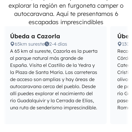
explorar la región en furgoneta camper o
autocaravana. Aquí te presentamos 6
escapadas imprescindibles
Úbeda a Cazorla
Úbed
65km sureste
2-4 días
130
A 65 km al sureste, Cazorla es la puerta
Recorr
al parque natural más grande de
Córdob
España. Visita el Castillo de la Yedra y
Catedr
la Plaza de Santa María. Las carreteras
Cristi
de acceso son amplias y hay áreas de
olivos
autocaravana cerca del pueblo. Desde
de per
allí puedes explorar el nacimiento del
río Gu
río Guadalquivir y la Cerrada de Elías,
pasear
una ruta de senderismo imprescindible.
Romano