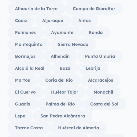
Alhaurín de la Torre
Campo de Gibraltar
Cádiz
Aljaraque
Antas
Palmones
Ayamonte
Ronda
Montequinto
Sierra Nevada
Bormujos
Alhendín
Punta Umbría
Alcalá la Real
Baza
Lebrija
Martos
Coria del Río
Alcaracejos
El Cuervo
Huétor Tajar
Monachil
Guadix
Palma del Río
Costa del Sol
Lepe
San Pedro Alcántara
Torrox Costa
Huércal de Almería