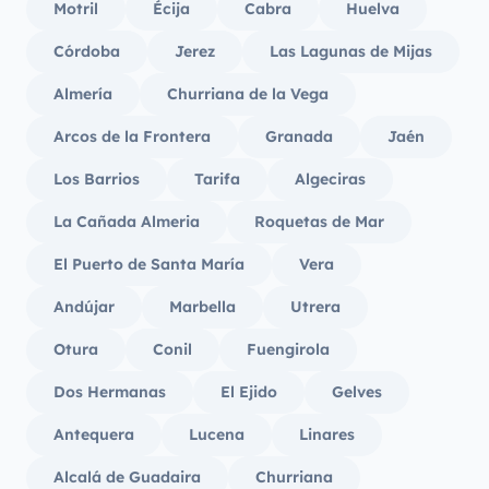
Motril
Écija
Cabra
Huelva
Córdoba
Jerez
Las Lagunas de Mijas
Almería
Churriana de la Vega
Arcos de la Frontera
Granada
Jaén
Los Barrios
Tarifa
Algeciras
La Cañada Almeria
Roquetas de Mar
El Puerto de Santa María
Vera
Andújar
Marbella
Utrera
Otura
Conil
Fuengirola
Dos Hermanas
El Ejido
Gelves
Antequera
Lucena
Linares
Alcalá de Guadaira
Churriana