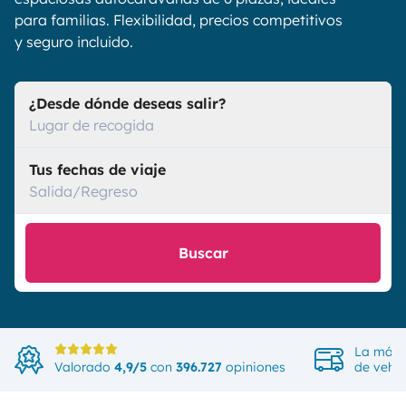
para familias. Flexibilidad, precios competitivos
y seguro incluido.
¿Desde dónde deseas salir?
Lugar de recogida
Tus fechas de viaje
Salida/Regreso
Buscar
La más 
Valorado
4,9/5
con
396.727
opiniones
de vehíc