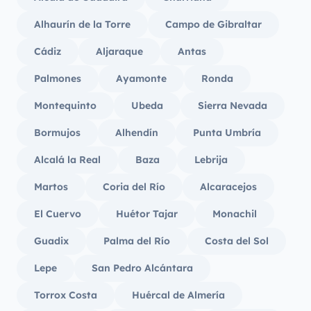
Alhaurín de la Torre
Campo de Gibraltar
Cádiz
Aljaraque
Antas
Palmones
Ayamonte
Ronda
Montequinto
Ubeda
Sierra Nevada
Bormujos
Alhendín
Punta Umbría
Alcalá la Real
Baza
Lebrija
Martos
Coria del Río
Alcaracejos
El Cuervo
Huétor Tajar
Monachil
Guadix
Palma del Río
Costa del Sol
Lepe
San Pedro Alcántara
Torrox Costa
Huércal de Almería