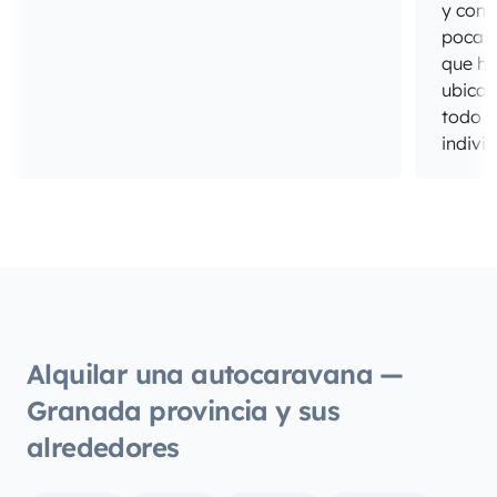
y cong
pocas 
que ho
ubicac
todo e
indivi
del sa
cabina
todo 
unos d
hijos 
estado
muy a
los pe
Alquilar una autocaravana —
Repeti
Granada provincia y sus
alrededores