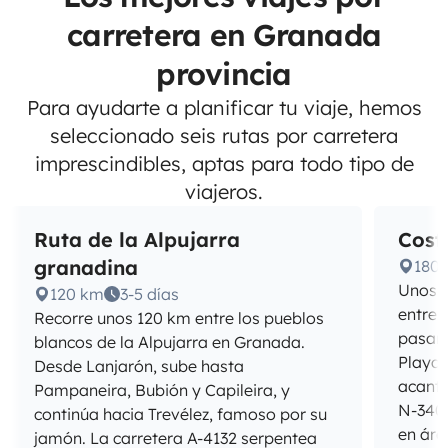
carretera en Granada
provincia
Para ayudarte a planificar tu viaje, hemos
seleccionado seis rutas por carretera
imprescindibles, aptas para todo tipo de
viajeros.
Ruta de la Alpujarra
Cost
granadina
180
Unos 1
120 km
3-5 días
entre 
Recorre unos 120 km entre los pueblos
pasand
blancos de la Alpujarra en Granada.
Playas
Desde Lanjarón, sube hasta
acanti
Pampaneira, Bubión y Capileira, y
N-340.
continúa hacia Trevélez, famoso por su
en áre
jamón. La carretera A-4132 serpentea