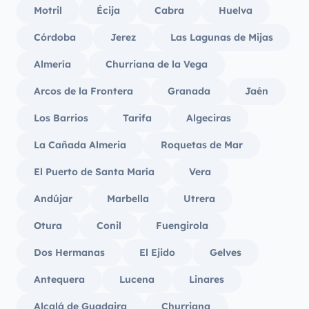
Motril
Écija
Cabra
Huelva
Córdoba
Jerez
Las Lagunas de Mijas
Almería
Churriana de la Vega
Arcos de la Frontera
Granada
Jaén
Los Barrios
Tarifa
Algeciras
La Cañada Almeria
Roquetas de Mar
El Puerto de Santa María
Vera
Andújar
Marbella
Utrera
Otura
Conil
Fuengirola
Dos Hermanas
El Ejido
Gelves
Antequera
Lucena
Linares
Alcalá de Guadaira
Churriana