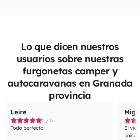
Lo que dicen nuestros
usuarios sobre nuestras
furgonetas camper y
autocaravanas en Granada
provincia
Leire
Migu
5 / 5
Todo perfecto
El via
únicas