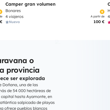
Camper gran volumen
Bonares
H
4 viajeros
4
de
A partir de
 €
100 €
Nuevo
aravana o
a provincia
ece ser explorada
e Doñana, una de las
más de 54 000 hectáreas de
 capital hasta Ayamonte, en
atlántica salpicada de playas
cena ofrece pueblos blancos