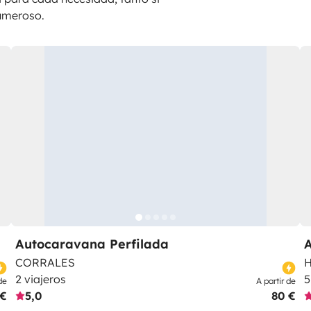
umeroso.
Autocaravana Perfilada
CORRALES
H
2 viajeros
5
de
A partir de
 €
5,0
80 €