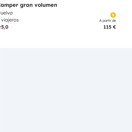
Camper gran volumen
uelva
 viajeros
A partir de
5,0
115 €