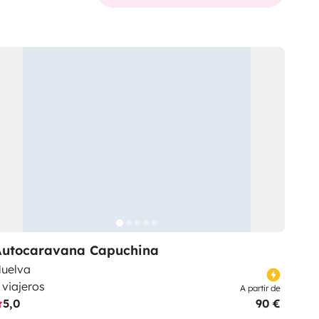
Autocaravana Capuchina
uelva
 viajeros
A partir de
5,0
90 €