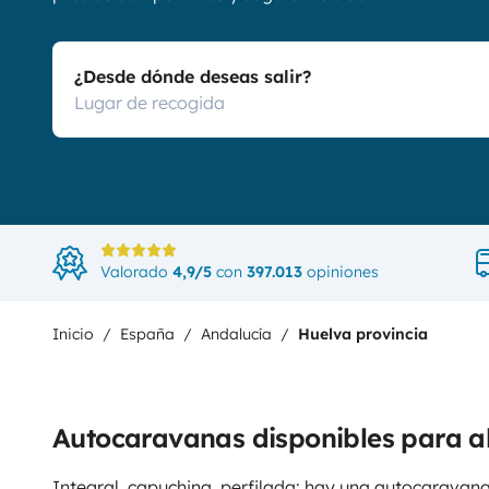
¿Desde dónde deseas salir?
Valorado
4,9/5
con
397.013
opiniones
Inicio
España
Andalucía
Huelva provincia
Autocaravanas disponibles para al
Integral, capuchina, perfilada: hay una autocaravana