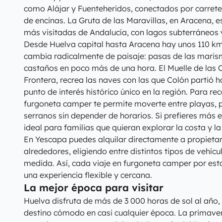
como Alájar y Fuenteheridos, conectados por carret
de encinas. La Gruta de las Maravillas, en Aracena, e
más visitadas de Andalucía, con lagos subterráneos 
Desde Huelva capital hasta Aracena hay unos 110 km
cambia radicalmente de paisaje: pasas de las marism
castaños en poco más de una hora. El Muelle de las C
Frontera, recrea las naves con las que Colón partió 
punto de interés histórico único en la región. Para re
furgoneta camper te permite moverte entre playas, 
serranos sin depender de horarios. Si prefieres más
ideal para familias que quieran explorar la costa y la
En Yescapa puedes alquilar directamente a propietar
alrededores, eligiendo entre distintos tipos de vehícu
medida. Así, cada viaje en furgoneta camper por esta
una experiencia flexible y cercana.
La mejor época para visitar
Huelva disfruta de más de 3 000 horas de sol al año, 
destino cómodo en casi cualquier época. La primave