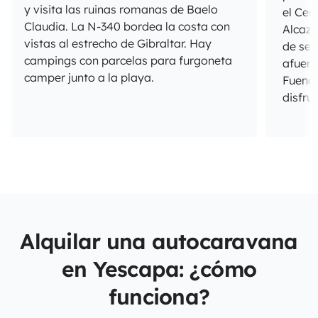
y visita las ruinas romanas de Baelo
el Cen
Claudia. La N-340 bordea la costa con
Alcaza
vistas al estrecho de Gibraltar. Hay
de ser
campings con parcelas para furgoneta
afuera
camper junto a la playa.
Fuengi
disfru
Alquilar una autocaravana
en Yescapa: ¿cómo
funciona?