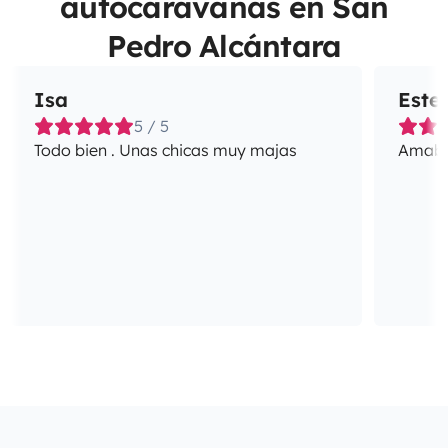
autocaravanas en San
Pedro Alcántara
Isa
Este
5 / 5
Todo bien . Unas chicas muy majas
Amabil