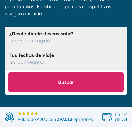
para familias. Flexibilidad, precios competitivos
y seguro incluido.
¿Desde dónde deseas salir?
Lugar de recogida
Tus fechas de viaje
Salida/Regreso
Buscar
La más 
Valorado
4,9/5
con
397.013
opiniones
de vehíc