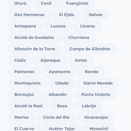
Otura
Conil
Fuengirola
Dos Hermanas
El Ejido
Gelves
Antequera
Lucena
Linares
Alcalá de Guadaira
Churriana
Alhaurín de la Torre
Campo de Gibraltar
Cádiz
Aljaraque
Antas
Palmones
Ayamonte
Ronda
Montequinto
Ubeda
Sierra Nevada
Bormujos
Alhendín
Punta Umbría
Alcalá la Real
Baza
Lebrija
Martos
Coria del Río
Alcaracejos
El Cuervo
Huétor Tajar
Monachil