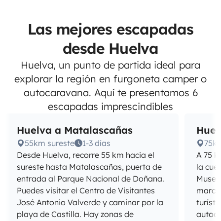
Las mejores escapadas
desde Huelva
Huelva, un punto de partida ideal para
explorar la región en furgoneta camper o
autocaravana. Aquí te presentamos 6
escapadas imprescindibles
Huelva a Matalascañas
Huel
55km sureste
1-3 días
75k
Desde Huelva, recorre 55 km hacia el
A 75 k
sureste hasta Matalascañas, puerta de
la cue
entrada al Parque Nacional de Doñana.
Museo 
Puedes visitar el Centro de Visitantes
marcia
José Antonio Valverde y caminar por la
turíst
playa de Castilla. Hay zonas de
autoc