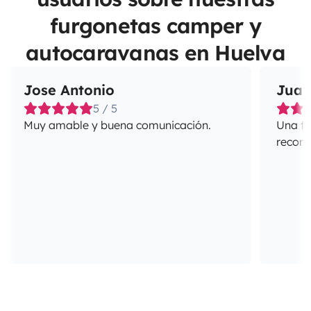
furgonetas camper y
autocaravanas en Huelva
Jose Antonio
Juan
5 / 5
Muy amable y buena comunicación.
Una fa
recome