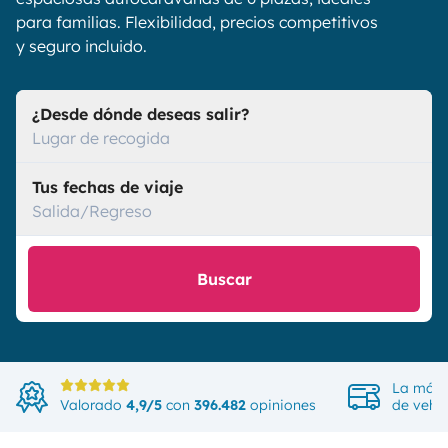
para familias. Flexibilidad, precios competitivos
y seguro incluido.
¿Desde dónde deseas salir?
Lugar de recogida
Tus fechas de viaje
Salida/Regreso
Buscar
La más 
Valorado
4,9/5
con
396.482
opiniones
de vehíc