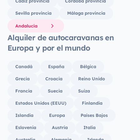
Cádiz provincia
Córdoba provincia
Sevilla provincia
Málaga provincia
Andalucía
Alquiler de autocaravanas en
Europa y por el mundo
Canadá
España
Bélgica
Grecia
Croacia
Reino Unido
Francia
Suecia
Suiza
Estados Unidos (EEUU)
Finlandia
Islandia
Europa
Países Bajos
Eslovenia
Austria
Italia
Australia
Alemania
Irlanda