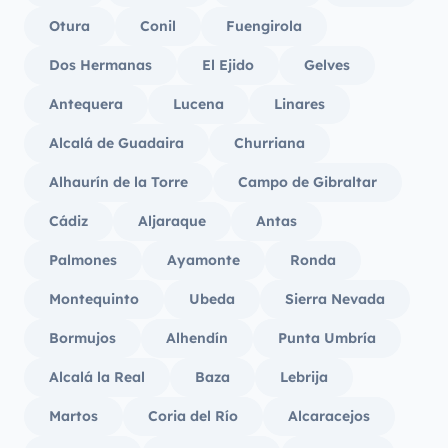
Otura
Conil
Fuengirola
Dos Hermanas
El Ejido
Gelves
Antequera
Lucena
Linares
Alcalá de Guadaira
Churriana
Alhaurín de la Torre
Campo de Gibraltar
Cádiz
Aljaraque
Antas
Palmones
Ayamonte
Ronda
Montequinto
Ubeda
Sierra Nevada
Bormujos
Alhendín
Punta Umbría
Alcalá la Real
Baza
Lebrija
Martos
Coria del Río
Alcaracejos