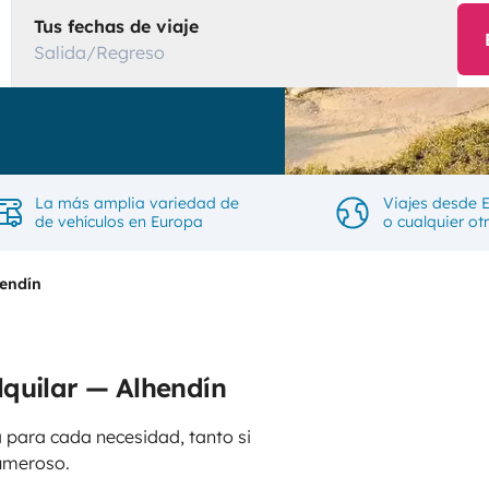
Tus fechas de viaje
Salida/Regreso
La más amplia variedad de
Viajes desde 
de vehículos en Europa
o cualquier ot
endín
lquilar — Alhendín
 para cada necesidad, tanto si
umeroso.