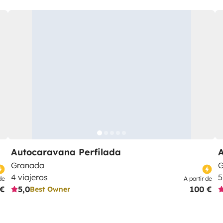
Autocaravana Perfilada
Granada
G
4 viajeros
5
de
A partir de
 €
5,0
100 €
Best Owner