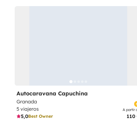
Autocaravana Capuchina
Granada
5 viajeros
A partir 
5,0
110
Best Owner