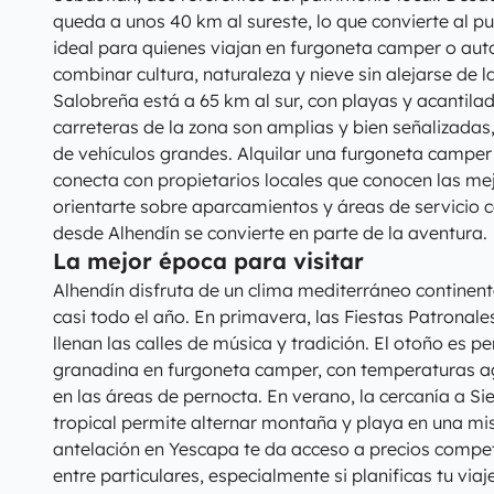
queda a unos 40 km al sureste, lo que convierte al
ideal para quienes viajan en furgoneta camper o au
combinar cultura, naturaleza y nieve sin alejarse de la
Salobreña está a 65 km al sur, con playas y acantilad
carreteras de la zona son amplias y bien señalizadas, 
de vehículos grandes. Alquilar una furgoneta camper
conecta con propietarios locales que conocen las me
orientarte sobre aparcamientos y áreas de servicio c
desde Alhendín se convierte en parte de la aventura.
La mejor época para visitar
Alhendín disfruta de un clima mediterráneo continenta
casi todo el año. En primavera, las Fiestas Patronal
llenan las calles de música y tradición. El otoño es p
granadina en furgoneta camper, con temperaturas a
en las áreas de pernocta. En verano, la cercanía a Si
tropical permite alternar montaña y playa en una m
antelación en Yescapa te da acceso a precios compet
entre particulares, especialmente si planificas tu vi