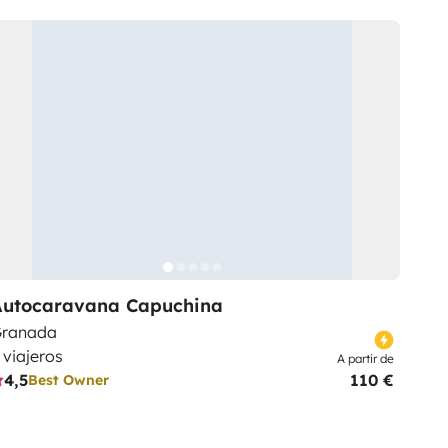
Autocaravana Capuchina
ranada
 viajeros
A partir de
4,5
110 €
Best Owner