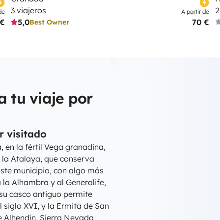
3 viajeros
2
de
A partir de
 €
5,0
70 €
Best Owner
a tu viaje por
r visitado
 en la fértil Vega granadina,
 la Atalaya, que conserva
ste municipio, con algo más
 la Alhambra y al Generalife,
 su casco antiguo permite
 siglo XVI, y la Ermita de San
e Alhendín, Sierra Nevada