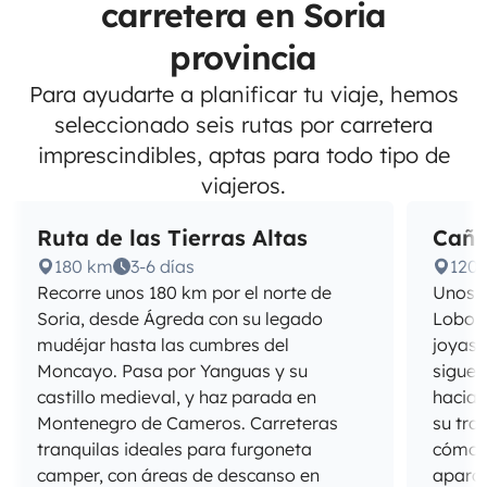
carretera en Soria
provincia
Para ayudarte a planificar tu viaje, hemos
seleccionado seis rutas por carretera
imprescindibles, aptas para todo tipo de
viajeros.
Ruta de las Tierras Altas
Caño
180 km
3-6 días
120
Recorre unos 180 km por el norte de
Unos 1
Soria, desde Ágreda con su legado
Lobos 
mudéjar hasta las cumbres del
joyas 
Moncayo. Pasa por Yanguas y su
sigue 
castillo medieval, y haz parada en
hacia 
Montenegro de Cameros. Carreteras
su tra
tranquilas ideales para furgoneta
cómod
camper, con áreas de descanso en
aparca