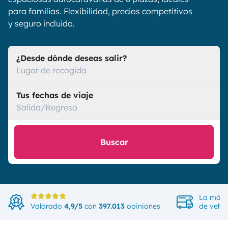
para familias. Flexibilidad, precios competitivos
y seguro incluido.
¿Desde dónde deseas salir?
Lugar de recogida
Tus fechas de viaje
Salida/Regreso
Buscar
La más 
Valorado
4,9/5
con
397.013
opiniones
de vehíc