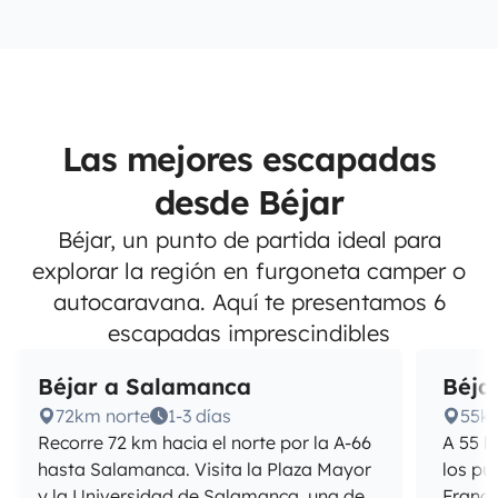
Las mejores escapadas
desde Béjar
Béjar, un punto de partida ideal para
explorar la región en furgoneta camper o
autocaravana. Aquí te presentamos 6
escapadas imprescindibles
Béjar a Salamanca
Béja
72km norte
1-3 días
55km
Recorre 72 km hacia el norte por la A-66
A 55 k
hasta Salamanca. Visita la Plaza Mayor
los pu
y la Universidad de Salamanca, una de
Franci