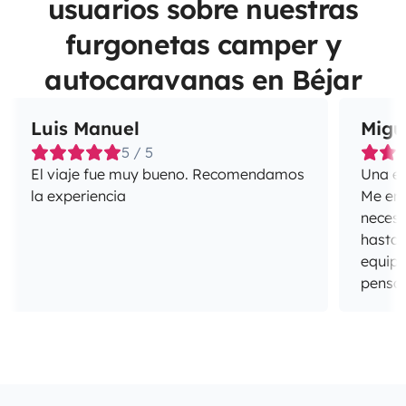
usuarios sobre nuestras
furgonetas camper y
autocaravanas en Béjar
Luis Manuel
Migu
5 / 5
El viaje fue muy bueno. Recomendamos
Una ex
la experiencia
Me enca
necesi
hasta 
equipa
pensan