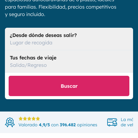
para familias. Flexibilidad, precios competitivos
y seguro incluido.
¿Desde dónde deseas salir?
Lugar de recogida
Tus fechas de viaje
Salida/Regreso
Buscar
La más 
Valorado
4,9/5
con
396.482
opiniones
de vehíc