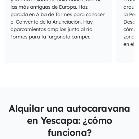
las más antiguas de Europa. Haz
arquit
parada en Alba de Tormes para conocer
la Peñ
el Convento de la Anunciación. Hay
Desde 
aparcamientos amplios junto al río
cómod
Tormes para tu furgoneta camper.
zonas 
en el 
Alquilar una autocaravana
en Yescapa: ¿cómo
funciona?