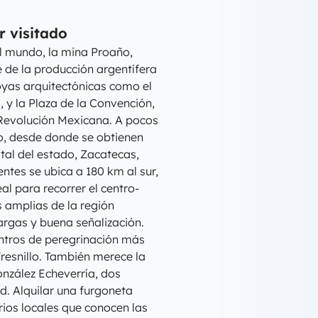
r visitado
el mundo, la mina Proaño,
e de la producción argentífera
joyas arquitectónicas como el
, y la Plaza de la Convención,
 Revolución Mexicana. A pocos
ño, desde donde se obtienen
tal del estado, Zacatecas,
ntes se ubica a 180 km al sur,
al para recorrer el centro-
s amplias de la región
argas y buena señalización.
centros de peregrinación más
Fresnillo. También merece la
onzález Echeverría, dos
ad. Alquilar una furgoneta
ios locales que conocen las