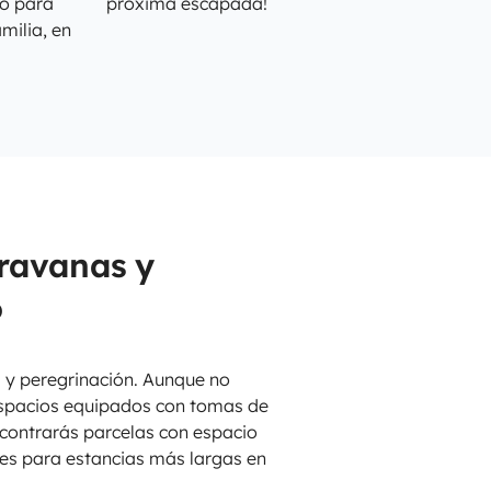
to para
próxima escapada!
milia, en
ravanas y
o
a y peregrinación. Aunque no
espacios equipados con tomas de
ncontrarás parcelas con espacio
des para estancias más largas en