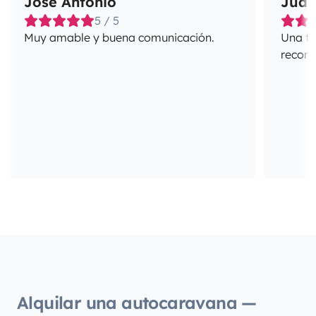
Jose Antonio
Juan
5 / 5
Muy amable y buena comunicación.
Una fa
recome
Alquilar una autocaravana —