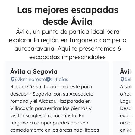
Las mejores escapadas
desde Ávila
Ávila, un punto de partida ideal para
explorar la región en furgoneta camper o
autocaravana. Aquí te presentamos 6
escapadas imprescindibles
Ávila a Segovia
Ávil
67km noreste
1-4 días
58k
Recorre 67 km hacia el noreste para
A solo
descubrir Segovia, con su Acueducto
ofrece
romano y el Alcázar. Haz parada en
Laguna
Villacastín para estirar las piernas y
Desde
visitar su iglesia renacentista. En
explor
furgoneta camper puedes aparcar
áreas 
cómodamente en las áreas habilitadas
en var