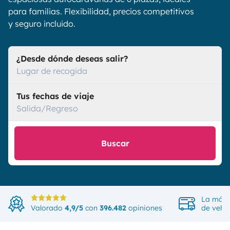
para familias. Flexibilidad, precios competitivos
y seguro incluido.
¿Desde dónde deseas salir?
Lugar de recogida
Tus fechas de viaje
Salida/Regreso
Buscar
La más 
Valorado
4,9/5
con
396.482
opiniones
de vehíc