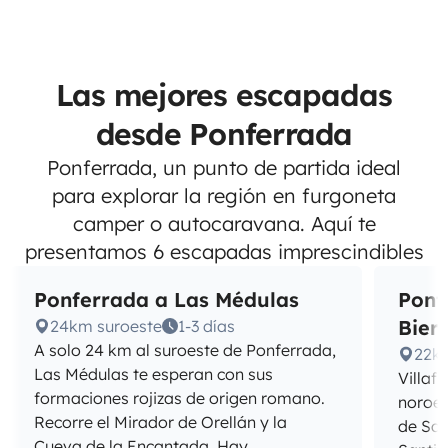
Las mejores escapadas
desde Ponferrada
Ponferrada, un punto de partida ideal
para explorar la región en furgoneta
camper o autocaravana. Aquí te
presentamos 6 escapadas imprescindibles
Ponferrada a Las Médulas
Ponf
Bier
24km suroeste
1-3 días
A solo 24 km al suroeste de Ponferrada,
22k
Las Médulas te esperan con sus
Villaf
formaciones rojizas de origen romano.
noroes
Recorre el Mirador de Orellán y la
de San
Cueva de la Encantada. Hay