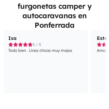
furgonetas camper y
autocaravanas en
Ponferrada
Isa
Este
5 / 5
Todo bien . Unas chicas muy majas
Amabil