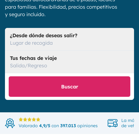
para familias. Flexibilidad, precios competitivos
y seguro incluido.
¿Desde dónde deseas salir?
Lugar de recogida
Tus fechas de viaje
Salida/Regreso
Buscar
La más 
Valorado
4,9/5
con
397.013
opiniones
de vehíc