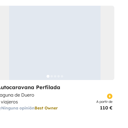
Autocaravana Perfilada
aguna de Duero
 viajeros
A partir de
110 €
Ninguna opinión
Best Owner