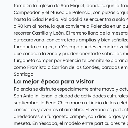
también la Iglesia de San Miguel, donde según la trad
Campeador, y el Museo de Palencia, con piezas arque
hasta la Edad Media. Valladolid se encuentra a solo 
a 90 km al norte, lo que convierte a Palencia en un p
recorrer Castilla y León. El terreno llano de la meseta
autocaravana, con carreteras amplias y bien señaliza
furgoneta camper, en Yescapa puedes encontrar vehíc
que conocen la zona y pueden orientarte sobre las me
furgoneta camper por Palencia te permite explorar a
como Frómista o Carrión de los Condes, paradas e
Santiago.
La mejor época para visitar
Palencia se disfruta especialmente entre mayo y octu
San Antolín llenan la ciudad de actividades culturale
septiembre, la Feria Chica marca el inicio de las cel
conciertos y eventos al aire libre. El verano es perfec
alrededores en furgoneta camper, con días largos y 
meseta. En Yescapa, el modelo entre particulares te 