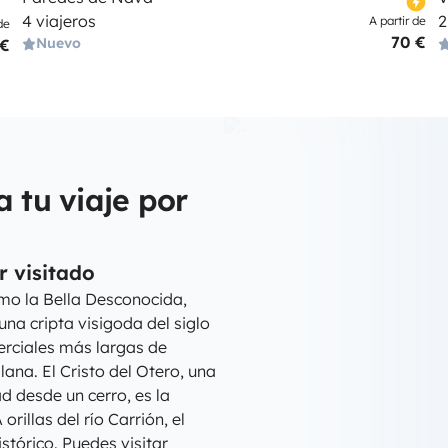
4 viajeros
2
A partir de
de
70 €
Nuevo
 €
a tu viaje por
r visitado
mo la Bella Desconocida,
na cripta visigoda del siglo
merciales más largas de
lana. El Cristo del Otero, una
d desde un cerro, es la
illas del río Carrión, el
tórico. Puedes visitar