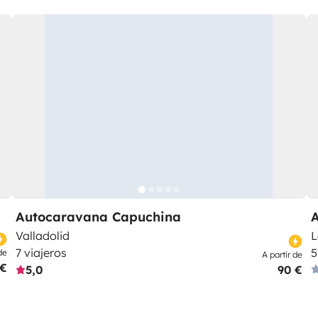
Autocaravana Capuchina
Valladolid
L
7 viajeros
5
de
A partir de
 €
5,0
90 €