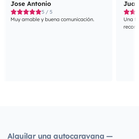
Jose Antonio
Juan
5 / 5
Muy amable y buena comunicación.
Una fa
recome
Alquilar una autocaravana —