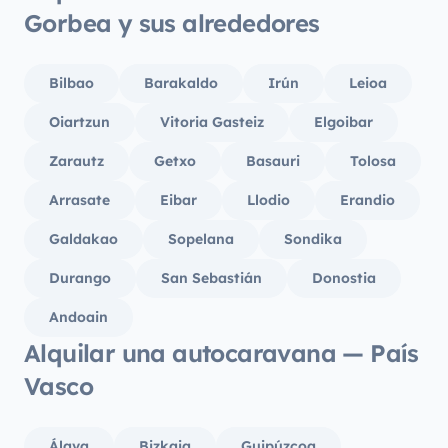
Gorbea y sus alrededores
Bilbao
Barakaldo
Irún
Leioa
Oiartzun
Vitoria Gasteiz
Elgoibar
Zarautz
Getxo
Basauri
Tolosa
Arrasate
Eibar
Llodio
Erandio
Galdakao
Sopelana
Sondika
Durango
San Sebastián
Donostia
Andoain
Alquilar una autocaravana — País
Vasco
Álava
Bizkaia
Guipúzcoa