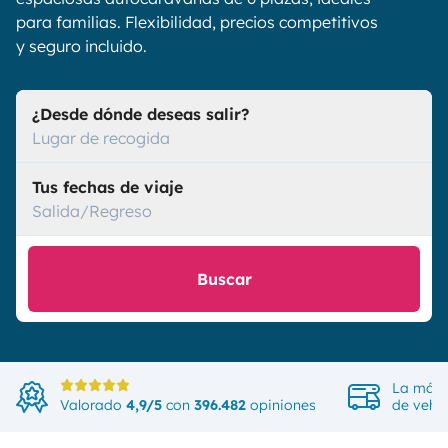
para familias. Flexibilidad, precios competitivos
y seguro incluido.
¿Desde dónde deseas salir?
Lugar de recogida
Tus fechas de viaje
Salida/Regreso
Buscar
La más 
Valorado
4,9/5
con
396.482
opiniones
de vehíc