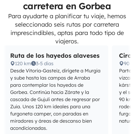
carretera en Gorbea
Para ayudarte a planificar tu viaje, hemos
seleccionado seis rutas por carretera
imprescindibles, aptas para todo tipo de
viajeros.
Ruta de los hayedos alaveses
Circ
120 km
3-5 días
90 
Desde Vitoria-Gasteiz, dirígete a Murgia
Parte 
y sube hasta las campas de Arraba
vizcaí
para contemplar los hayedos de
kársti
Gorbea. Continúa hacia Zárate y la
y el s
cascada de Gujuli antes de regresar por
90 km 
Zuia. Unos 120 km ideales para una
rodead
furgoneta camper, con paradas en
furgon
miradores y áreas de descanso bien
natura
acondicionadas.