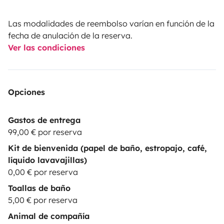
una avería, su vehículo reservado no está disponible,
Topcaravaning se reserva el derecho a sustituir el
Las modalidades de reembolso varían en función de la
vehículo por otro de la misma o superior categoría,
fecha de anulación de la reserva.
respetando siempre el número de plazas. Esto no
Ver las condiciones
constituirá un incumplimiento de contrato ni dará
derecho al arrendatario a ningún reembolso.
• Las
reservas las gestiona Yescapa. Cualquier duda
Opciones
respecto a los pagos o cancelación hay que dirigirla a
Yescapa. El chat lo gestionamos la empresa de alquiler
Gastos de entrega
de autocaravanas y campers.
• Las fotos mostradas en
99,00 € por reserva
el anuncio son orientativas. Puede haber variaciones
Kit de bienvenida (papel de baño, estropajo, café,
en la configuración del vehículo, siempre respetando el
líquido lavavajillas)
número de plazas y la distribución.
0,00 € por reserva
Toallas de baño
5,00 € por reserva
Animal de compañía