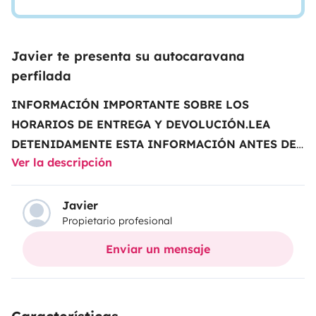
Javier te presenta su autocaravana
perfilada
INFORMACIÓN IMPORTANTE SOBRE LOS
HORARIOS DE ENTREGA Y DEVOLUCIÓN.
LEA
DETENIDAMENTE ESTA INFORMACIÓN ANTES DE
Ver la descripción
RESERVAR EL
VEHÍCULO
......................................................................................
son los horarios que rigen la reserva, aunque en la
Javier
Propietario profesional
reserva final de Yescapa indique
otros.
................................................................................................
Enviar un mensaje
gratuito de entrega y devolución de
vehículos:
Lunes a viernes
(excepto festivos)
•
Entregas de
2pm a 5pm
• Devoluciones de
9am a