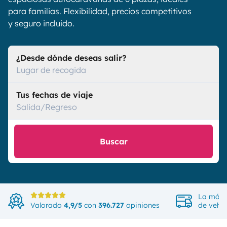
para familias. Flexibilidad, precios competitivos
y seguro incluido.
¿Desde dónde deseas salir?
Lugar de recogida
Tus fechas de viaje
Salida/Regreso
Buscar
La más 
Valorado
4,9/5
con
396.727
opiniones
de vehíc