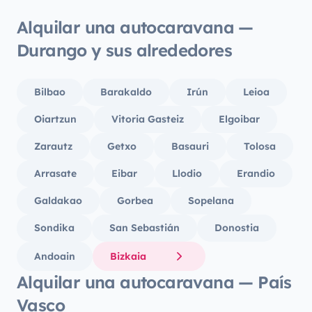
Alquilar una autocaravana —
Durango y sus alrededores
Bilbao
Barakaldo
Irún
Leioa
Oiartzun
Vitoria Gasteiz
Elgoibar
Zarautz
Getxo
Basauri
Tolosa
Arrasate
Eibar
Llodio
Erandio
Galdakao
Gorbea
Sopelana
Sondika
San Sebastián
Donostia
Andoain
Bizkaia
Alquilar una autocaravana — País
Vasco