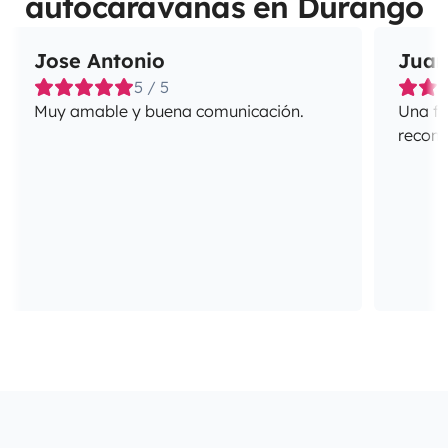
autocaravanas en Durango
Jose Antonio
Juan
5 / 5
Muy amable y buena comunicación.
Una fa
recome