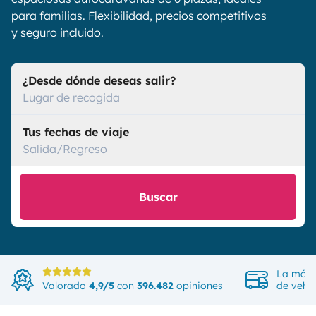
para familias. Flexibilidad, precios competitivos
y seguro incluido.
¿Desde dónde deseas salir?
Lugar de recogida
Tus fechas de viaje
Salida/Regreso
Buscar
La más 
Valorado
4,9/5
con
396.482
opiniones
de vehíc