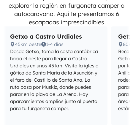
explorar la región en furgoneta camper o
autocaravana. Aquí te presentamos 6
escapadas imprescindibles
Getxo a Castro Urdiales
Getx
45km oeste
1-4 días
80km
Desde Getxo, toma la costa cantábrica
Recorr
hacia el oeste para llegar a Castro
Getxo 
Urdiales en unos 45 km. Visita la iglesia
por la
gótica de Santa María de la Asunción y
Anillo
el faro del Castillo de Santa Ana. La
rodea 
ruta pasa por Muskiz, donde puedes
parada
parar en la playa de La Arena. Hay
para d
aparcamientos amplios junto al puerto
áreas 
para tu furgoneta camper.
están 