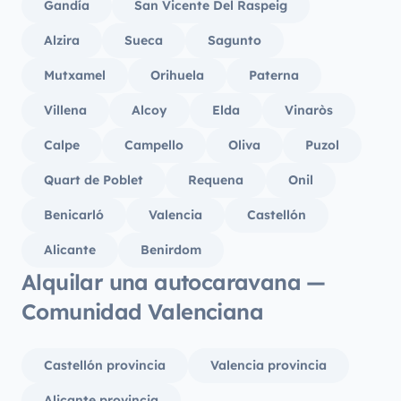
Gandía
San Vicente Del Raspeig
Alzira
Sueca
Sagunto
Mutxamel
Orihuela
Paterna
Villena
Alcoy
Elda
Vinaròs
Calpe
Campello
Oliva
Puzol
Quart de Poblet
Requena
Onil
Benicarló
Valencia
Castellón
Alicante
Benirdom
Alquilar una autocaravana —
Comunidad Valenciana
Castellón provincia
Valencia provincia
Alicante provincia