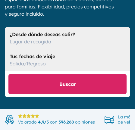
para familias. Flexibilidad, precios competitivos
y seguro incluido.
¿Desde dónde deseas salir?
Lugar de recogida
Tus fechas de viaje
Salida/Regreso
Buscar
La más 
Valorado
4,9/5
con
396.268
opiniones
de vehíc