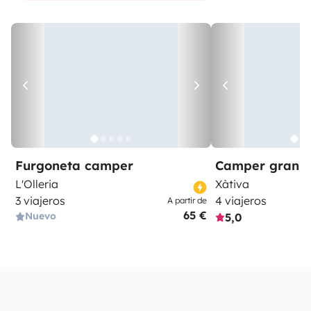
Furgoneta camper
Camper gran 
L'Olleria
Xàtiva
3 viajeros
4 viajeros
A partir de
65 €
Nuevo
5,0