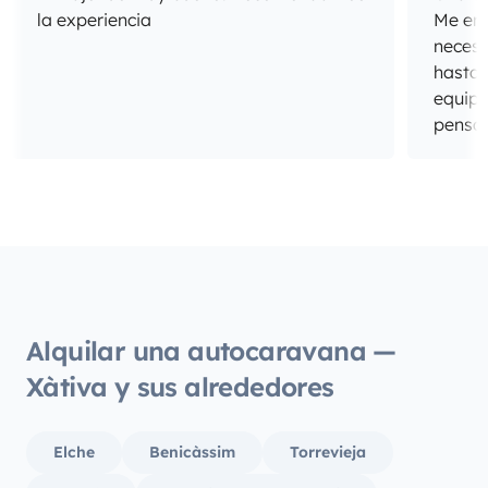
la experiencia
Me enca
necesi
hasta 
equipa
pensan
Alquilar una autocaravana —
Xàtiva y sus alrededores
Elche
Benicàssim
Torrevieja