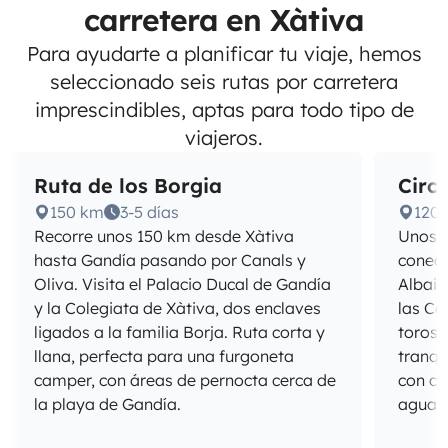
carretera en Xàtiva
Para ayudarte a planificar tu viaje, hemos
seleccionado seis rutas por carretera
imprescindibles, aptas para todo tipo de
viajeros.
Ruta de los Borgia
Circu
150 km
3-5 días
120
Recorre unos 150 km desde Xàtiva
Unos 1
hasta Gandía pasando por Canals y
conect
Oliva. Visita el Palacio Ducal de Gandía
Albaid
y la Colegiata de Xàtiva, dos enclaves
las Co
ligados a la familia Borja. Ruta corta y
toros 
llana, perfecta para una furgoneta
tranqu
camper, con áreas de pernocta cerca de
con ca
la playa de Gandía.
agua y