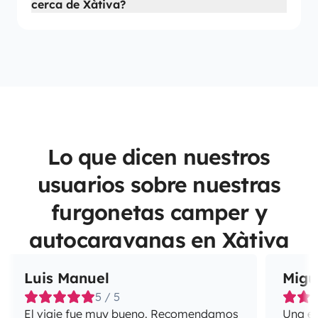
cerca de Xàtiva?
Lo que dicen nuestros
usuarios sobre nuestras
furgonetas camper y
autocaravanas en Xàtiva
Luis Manuel
Migu
5 / 5
El viaje fue muy bueno. Recomendamos
Una ex