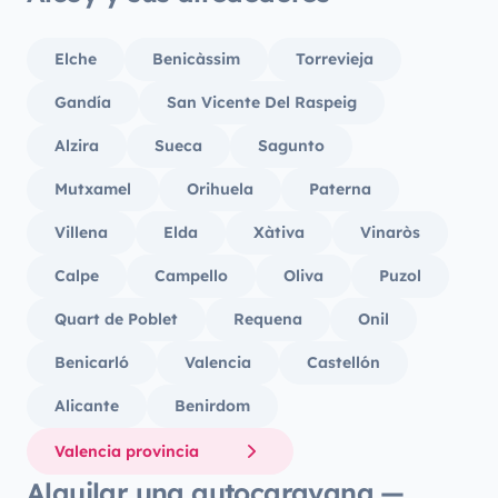
Elche
Benicàssim
Torrevieja
Gandía
San Vicente Del Raspeig
Alzira
Sueca
Sagunto
Mutxamel
Orihuela
Paterna
Villena
Elda
Xàtiva
Vinaròs
Calpe
Campello
Oliva
Puzol
Quart de Poblet
Requena
Onil
Benicarló
Valencia
Castellón
Alicante
Benirdom
Valencia provincia
Alquilar una autocaravana —