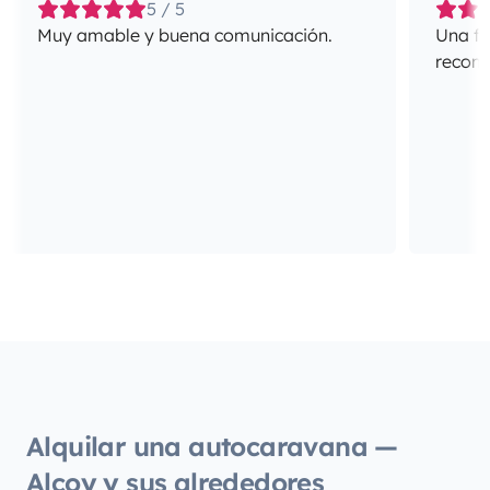
5 / 5
Muy amable y buena comunicación.
Una fa
recome
Alquilar una autocaravana —
Alcoy y sus alrededores