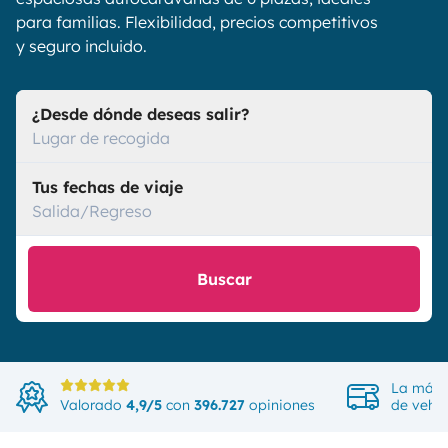
para familias. Flexibilidad, precios competitivos
y seguro incluido.
¿Desde dónde deseas salir?
Lugar de recogida
Tus fechas de viaje
Salida/Regreso
Buscar
La más 
Valorado
4,9/5
con
396.727
opiniones
de vehíc