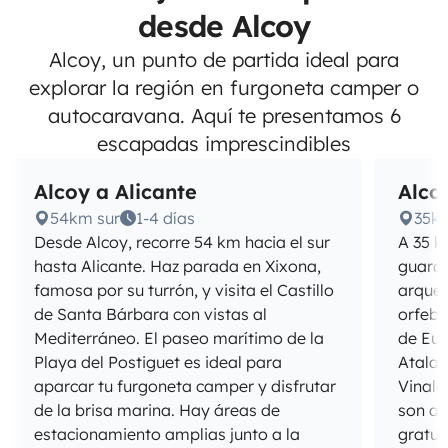
desde Alcoy
Alcoy, un punto de partida ideal para
explorar la región en furgoneta camper o
autocaravana. Aquí te presentamos 6
escapadas imprescindibles
Alcoy a Alicante
Alcoy
54km sur
1-4 días
35k
Desde Alcoy, recorre 54 km hacia el sur
A 35 k
hasta Alicante. Haz parada en Xixona,
guarda
famosa por su turrón, y visita el Castillo
arqueo
de Santa Bárbara con vistas al
orfebr
Mediterráneo. El paseo marítimo de la
de Eur
Playa del Postiguet es ideal para
Atalay
aparcar tu furgoneta camper y disfrutar
Vinalo
de la brisa marina. Hay áreas de
son ac
estacionamiento amplias junto a la
gratui