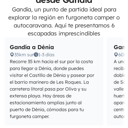
Gandía, un punto de partida ideal para
explorar la región en furgoneta camper o
autocaravana. Aquí te presentamos 6
escapadas imprescindibles
Gandía a Dénia
Gand
35km sur
1-3 días
60k
Recorre 35 km hacia el sur por la costa
A unos
para llegar a Dénia, donde puedes
recibe
visitar el Castillo de Dénia y pasear por
doble 
el barrio marinero de Les Roques. La
de San
carretera litoral pasa por Oliva y su
valle 
extensa playa. Hay áreas de
huerta
estacionamiento amplias junto al
aparca
puerto de Dénia, cómodas para tu
centro
furgoneta camper.
autoc