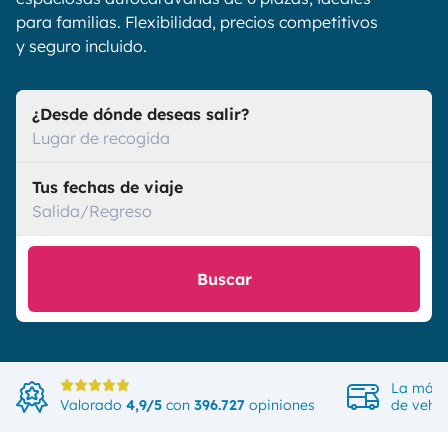
para familias. Flexibilidad, precios competitivos
y seguro incluido.
¿Desde dónde deseas salir?
Lugar de recogida
Tus fechas de viaje
Salida/Regreso
Buscar
La más 
Valorado
4,9/5
con
396.727
opiniones
de vehíc