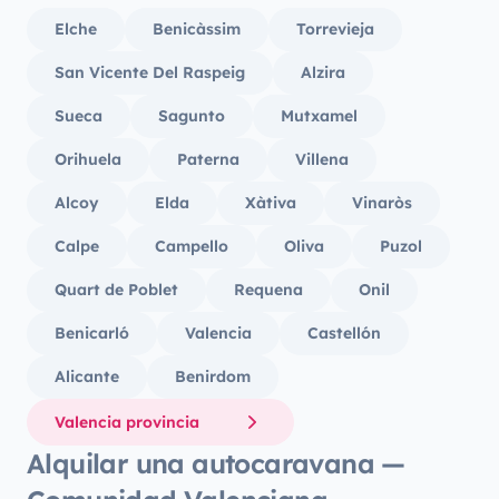
Elche
Benicàssim
Torrevieja
San Vicente Del Raspeig
Alzira
Sueca
Sagunto
Mutxamel
Orihuela
Paterna
Villena
Alcoy
Elda
Xàtiva
Vinaròs
Calpe
Campello
Oliva
Puzol
Quart de Poblet
Requena
Onil
Benicarló
Valencia
Castellón
Alicante
Benirdom
Valencia provincia
Alquilar una autocaravana —