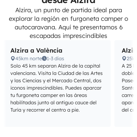
Alzira, un punto de partida ideal para
explorar la región en furgoneta camper o
autocaravana. Aquí te presentamos 6
escapadas imprescindibles
Alzira a València
Alzir
45km norte
1-3 días
25k
Solo 45 km separan Alzira de la capital
A 25 k
valenciana. Visita la Ciudad de las Artes
doble c
y las Ciencias y el Mercado Central, dos
Pasea 
iconos imprescindibles. Puedes aparcar
Santa 
tu furgoneta camper en las áreas
carret
habilitadas junto al antiguo cauce del
aparc
Turia y recorrer el centro a pie.
del cen