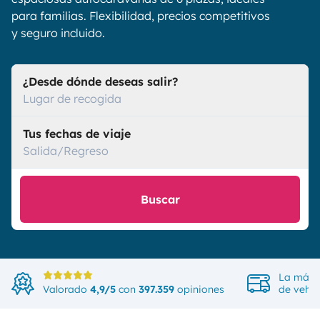
para familias. Flexibilidad, precios competitivos
y seguro incluido.
¿Desde dónde deseas salir?
Lugar de recogida
Tus fechas de viaje
Salida/Regreso
Buscar
La más 
Valorado
4,9/5
con
397.359
opiniones
de vehíc