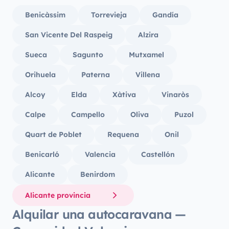
Benicàssim
Torrevieja
Gandía
San Vicente Del Raspeig
Alzira
Sueca
Sagunto
Mutxamel
Orihuela
Paterna
Villena
Alcoy
Elda
Xàtiva
Vinaròs
Calpe
Campello
Oliva
Puzol
Quart de Poblet
Requena
Onil
Benicarló
Valencia
Castellón
Alicante
Benirdom
Alicante provincia
Alquilar una autocaravana —