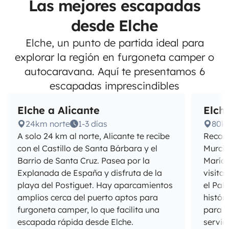
Las mejores escapadas
desde Elche
Elche, un punto de partida ideal para
explorar la región en furgoneta camper o
autocaravana. Aquí te presentamos 6
escapadas imprescindibles
Elche a Alicante
Elch
24km norte
1-3 días
80k
A solo 24 km al norte, Alicante te recibe
Recorr
con el Castillo de Santa Bárbara y el
Murcia
Barrio de Santa Cruz. Pasea por la
María 
Explanada de España y disfruta de la
visita
playa del Postiguet. Hay aparcamientos
el Pal
amplios cerca del puerto aptos para
histór
furgoneta camper, lo que facilita una
para a
escapada rápida desde Elche.
servici