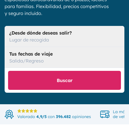
para familias. Flexibilidad, precios competitivos
y seguro incluido.
¿Desde dónde deseas salir?
Lugar de recogida
Tus fechas de viaje
Salida/Regreso
Buscar
La más 
Valorado
4,9/5
con
396.482
opiniones
de vehíc