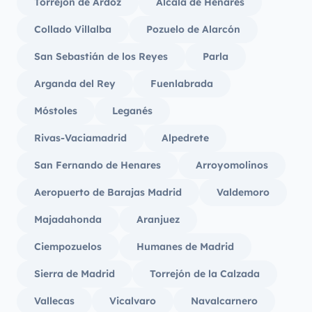
Torrejón de Ardoz
Alcalá de Henares
Collado Villalba
Pozuelo de Alarcón
San Sebastián de los Reyes
Parla
Arganda del Rey
Fuenlabrada
Móstoles
Leganés
Rivas-Vaciamadrid
Alpedrete
San Fernando de Henares
Arroyomolinos
Aeropuerto de Barajas Madrid
Valdemoro
Majadahonda
Aranjuez
Ciempozuelos
Humanes de Madrid
Sierra de Madrid
Torrejón de la Calzada
Vallecas
Vicalvaro
Navalcarnero