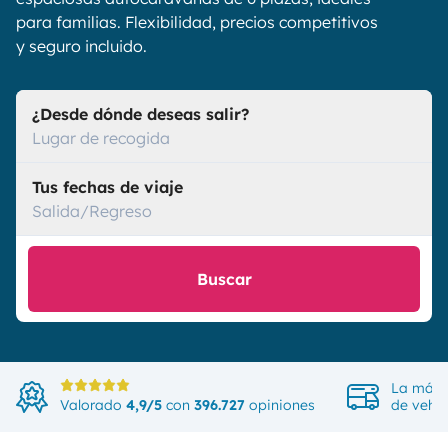
para familias. Flexibilidad, precios competitivos
y seguro incluido.
¿Desde dónde deseas salir?
Lugar de recogida
Tus fechas de viaje
Salida/Regreso
Buscar
La más 
Valorado
4,9/5
con
396.727
opiniones
de vehíc