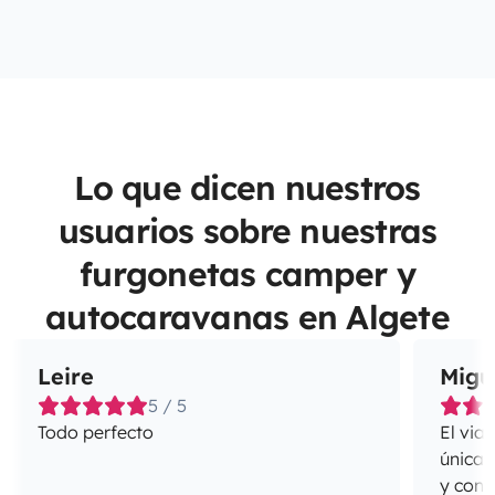
Lo que dicen nuestros
usuarios sobre nuestras
furgonetas camper y
autocaravanas en Algete
Leire
Migu
5 / 5
Todo perfecto
El via
únicas
y cong