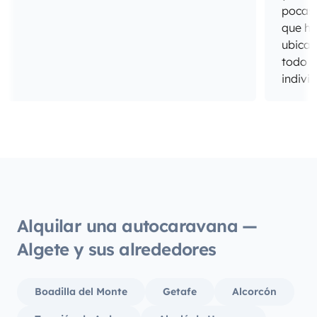
pocas 
que ho
ubicac
todo e
indivi
del sa
cabina
todo 
unos d
hijos 
estado
muy a
los pe
Alquilar una autocaravana —
Repeti
Algete y sus alrededores
Boadilla del Monte
Getafe
Alcorcón