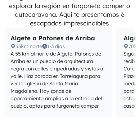
explorar la región en furgoneta camper o
autocaravana. Aquí te presentamos 6
escapadas imprescindibles
Algete a Patones de Arriba
Alge
55km norte
1-3 días
70k
A 55 km al norte de Algete, Patones de
Sigüen
Arriba es un pueblo de arquitectura
recibe
negra con calles empedradas y vistas al
Catedr
valle. Haz parada en Torrelaguna para
Plaza 
ver la Iglesia de Santa María
mediev
Magdalena. Hay zonas de
para a
aparcamiento amplias a la entrada del
estaci
pueblo, aptas para furgoneta camper.
casco 