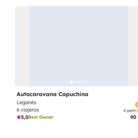
Autocaravana Capuchina
Leganés
6 viajeros
A partir 
5,0
90
Best Owner