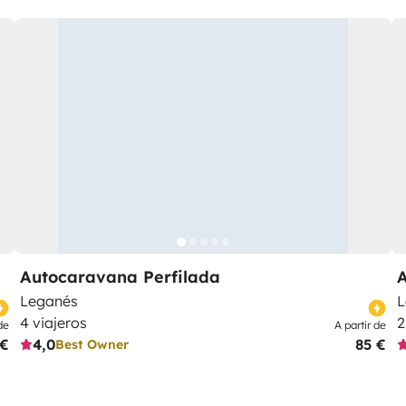
Autocaravana Perfilada
Leganés
L
4 viajeros
2
de
A partir de
 €
4,0
85 €
Best Owner