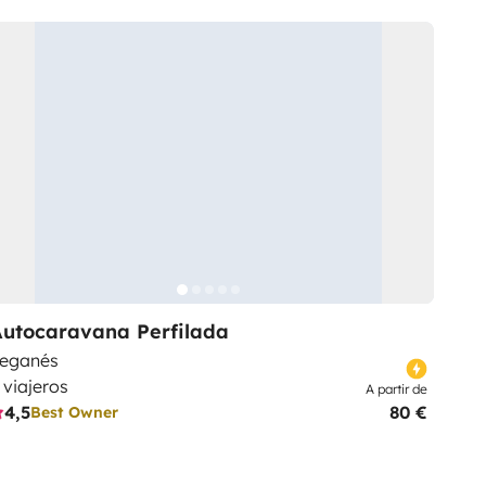
Autocaravana Perfilada
eganés
 viajeros
A partir de
4,5
80 €
Best Owner