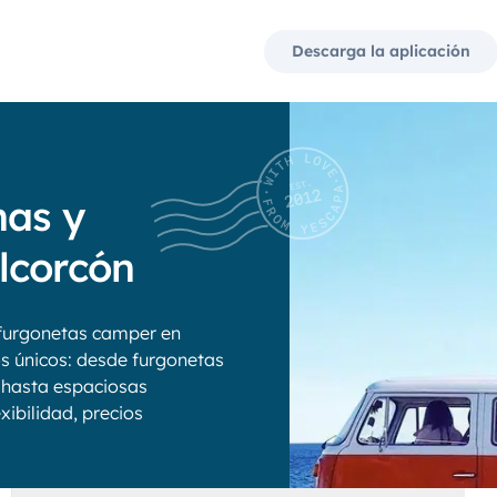
Descarga la aplicación
nas y
lcorcón
furgonetas camper en
os únicos: desde furgonetas
 hasta espaciosas
xibilidad, precios