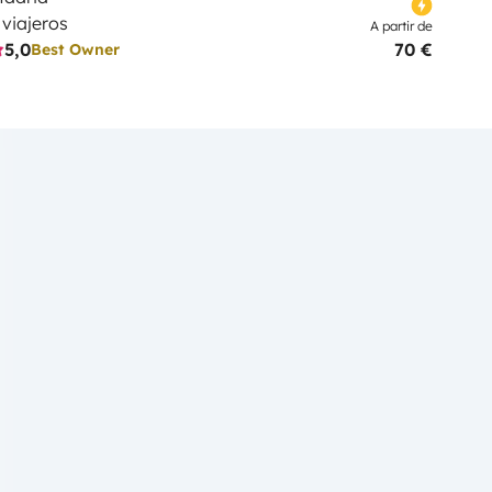
 viajeros
A partir de
5,0
70 €
Best Owner