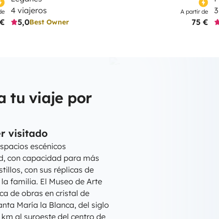
4 viajeros
3
de
A partir de
 €
5,0
75 €
Best Owner
a tu viaje por
r visitado
espacios escénicos
d, con capacidad para más
illos, con sus réplicas de
la familia. El Museo de Arte
ca de obras en cristal de
anta María la Blanca, del siglo
 km al suroeste del centro de