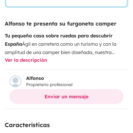
Alfonso te presenta su furgoneta camper
Tu pequeña casa sobre ruedas para descubrir
España
Ágil en carretera como un turismo y con la
amplitud de una camper bien diseñada, nuestra
Ver la descripción
Yevana VW T5 Edition
es una de nuestras
camperizaciones estrella.
Diseñada y fabricada por
Yevana Camper
, combina materiales de alta calidad,
Alfonso
Propietario profesional
equipamiento completo y una distribución muy
cómoda para viajar y dormir en pareja o con un
Enviar un mensaje
peque.
Perfecta para escapadas por España, surf trips
o viajes largos con total autonomía.
Interior cómodo
y funcional
El interior cuenta con un
salón comedor
Características
convertible
, con mesa interior ajustable que también