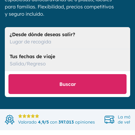
para familias. Flexibilidad, precios competitivos
y seguro incluido.
¿Desde dónde deseas salir?
Lugar de recogida
Tus fechas de viaje
Salida/Regreso
Buscar
La más 
Valorado
4,9/5
con
397.013
opiniones
de vehíc