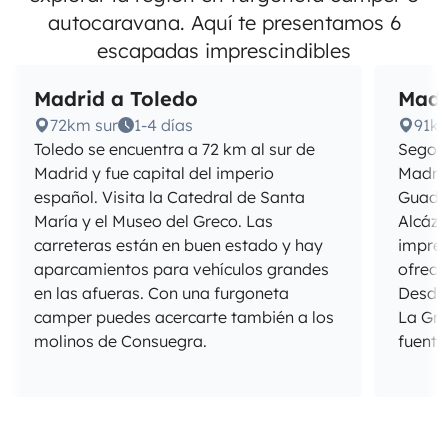
autocaravana. Aquí te presentamos 6
escapadas imprescindibles
Madrid a Toledo
Madr
72km sur
1-4 días
91k
Toledo se encuentra a 72 km al sur de
Segovi
Madrid y fue capital del imperio
Madrid
español. Visita la Catedral de Santa
Guadar
María y el Museo del Greco. Las
Alcáza
carreteras están en buen estado y hay
impres
aparcamientos para vehículos grandes
ofrece
en las afueras. Con una furgoneta
Desde 
camper puedes acercarte también a los
La Gra
molinos de Consuegra.
fuent