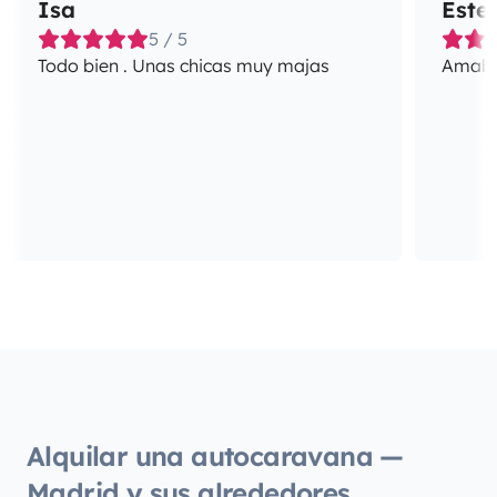
Isa
Este
5 / 5
Todo bien . Unas chicas muy majas
Amabil
Alquilar una autocaravana —
Madrid y sus alrededores