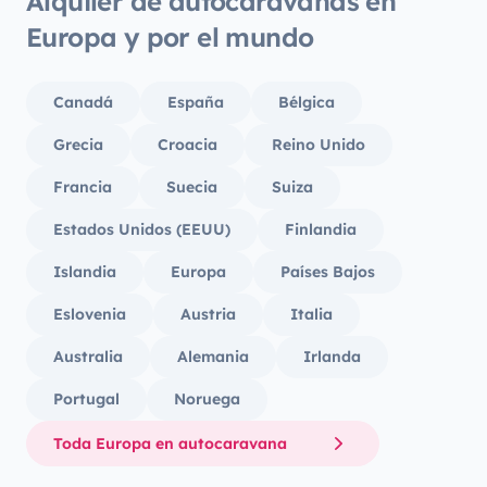
Alquiler de autocaravanas en
Europa y por el mundo
Canadá
España
Bélgica
Grecia
Croacia
Reino Unido
Francia
Suecia
Suiza
Estados Unidos (EEUU)
Finlandia
Islandia
Europa
Países Bajos
Eslovenia
Austria
Italia
Australia
Alemania
Irlanda
Portugal
Noruega
Toda Europa en autocaravana