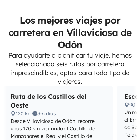
Los mejores viajes por
carretera en Villaviciosa de
Odón
Para ayudarte a planificar tu viaje, hemos
seleccionado seis rutas por carretera
imprescindibles, aptas para todo tipo de
viajeros.
Ruta de los Castillos del
Esca
Oeste
90 
Un rec
120 km
3-6 días
el Emb
Desde Villaviciosa de Odón, recorre
de San
unos 120 km visitando el Castillo de
Pelayo
Manzanares el Real y el Castillo de