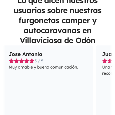
Lo que dicen nuestros
usuarios sobre nuestras
furgonetas camper y
autocaravanas en
Villaviciosa de Odón
Jose Antonio
Juan
5 / 5
Muy amable y buena comunicación.
Una fa
recome