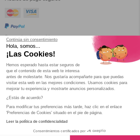
Pago en dos plazos posible
Continúa sin consentimiento
Hola, somos...
¡Las Cookies!
Blog
Condiciones Generales de Utilización
Confidencialidad
Hemos esperado hasta estar seguros de
que el contenido de esta web te interesa
Cookies
antes de molestarte. Nos gustaría acompañarte para que puedas
visitar esta web en las mejores condiciones. Usamos cookies para
mejorar tu experiencia y mostrarte anuncios personalizados.
¿Estás de acuerdo?
Para modificar tus preferencias más tarde, haz clic en el enlace
2026 Yescapa
'Preferencias de Cookies' situado en el pie de página.
Leer la política de confidencialidad
Consentimientos certificados por