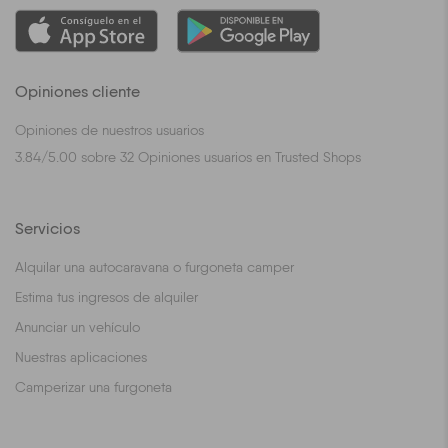
Opiniones cliente
Opiniones de nuestros usuarios
3.84
/
5.00
sobre
32
Opiniones usuarios en Trusted Shops
Servicios
Alquilar una autocaravana o furgoneta camper
Estima tus ingresos de alquiler
Anunciar un vehículo
Nuestras aplicaciones
Camperizar una furgoneta