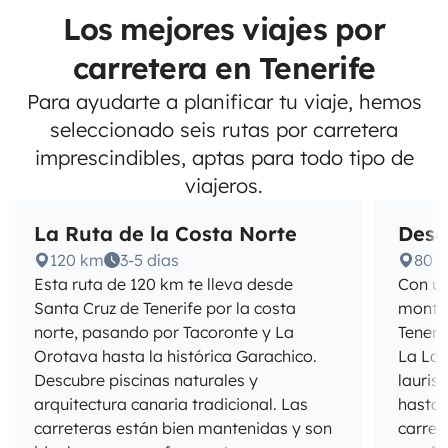
Los mejores viajes por
carretera en Tenerife
Para ayudarte a planificar tu viaje, hemos
seleccionado seis rutas por carretera
imprescindibles, aptas para todo tipo de
viajeros.
La Ruta de la Costa Norte
Desc
120 km
3-5 días
80 
Esta ruta de 120 km te lleva desde
Con un
Santa Cruz de Tenerife por la costa
montañ
norte, pasando por Tacoronte y La
Teneri
Orotava hasta la histórica Garachico.
La Lag
Descubre piscinas naturales y
lauris
arquitectura canaria tradicional. Las
hasta 
carreteras están bien mantenidas y son
carret