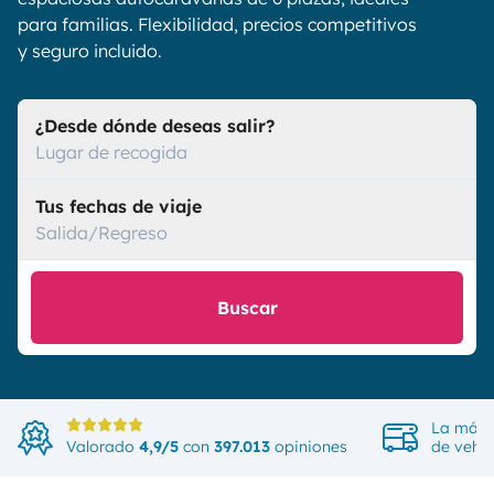
para familias. Flexibilidad, precios competitivos
y seguro incluido.
¿Desde dónde deseas salir?
Lugar de recogida
Tus fechas de viaje
Salida/Regreso
Buscar
La más 
Valorado
4,9/5
con
397.013
opiniones
de vehíc