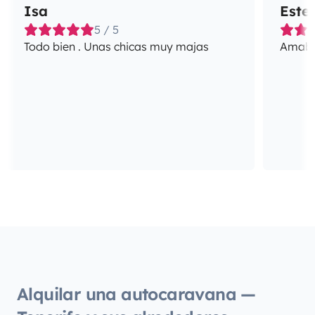
Isa
Este
5 / 5
Todo bien . Unas chicas muy majas
Amabil
Alquilar una autocaravana —