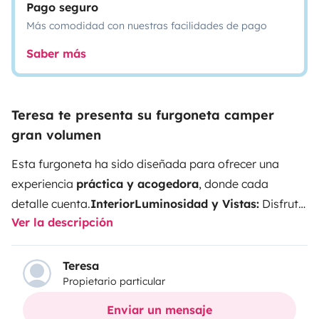
Pago seguro
Más comodidad con nuestras facilidades de pago
Saber más
Teresa te presenta su furgoneta camper
gran volumen
Esta furgoneta ha sido diseñada para ofrecer una
experiencia
práctica y acogedora
, donde cada
detalle cuenta.
Interior
Luminosidad y Vistas:
Disfruta
Ver la descripción
de una claridad excepcional gracias a sus tres
ventanas (incluyendo un ojo de buey) y su claraboya
gran formato.
Confort Climático:
Todas las aperturas
Teresa
Propietario particular
cuentan con
mosquiteras y oscurecedores
.
Descanso:
Incluimos ropa de cama y toallas de tacto suave para
Enviar un mensaje