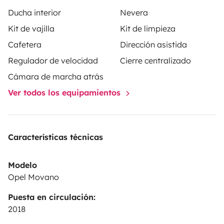
100 €
.
Servicios Extra
Conexión Global:
Mantente
Ducha interior
Nevera
conectado incluso en los lugares más remotos con
Kit de vajilla
Kit de limpieza
Starlink
(Internet satelital de alta velocidad) por
50
Cafetera
Dirección asistida
€/semana
.
Viaja con tu mejor amigo:
Aceptamos
mascotas (consultar condiciones) con un suplemento
Regulador de velocidad
Cierre centralizado
de limpieza de
50 €
.
Cámara de marcha atrás
Ver todos los equipamientos
Características técnicas
Modelo
Opel Movano
Puesta en circulación:
2018