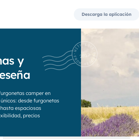
Descarga la aplicación
nas y
Seseña
furgonetas camper en
 únicos: desde furgonetas
 hasta espaciosas
xibilidad, precios