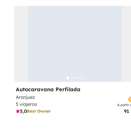
Autocaravana Perfilada
Aranjuez
5 viajeros
A partir 
5,0
91
Best Owner