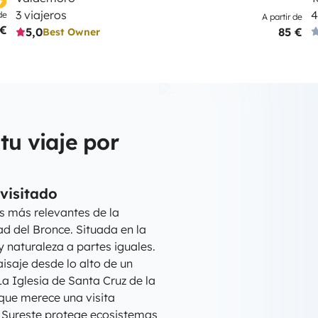
3 viajeros
4
de
A partir de
 €
5,0
85 €
Best Owner
tu viaje por
visitado
s más relevantes de la
d del Bronce. Situada en la
y naturaleza a partes iguales.
aisaje desde lo alto de un
La Iglesia de Santa Cruz de la
 que merece una visita
l Sureste protege ecosistemas