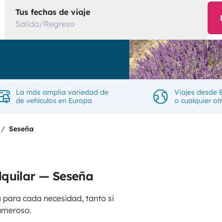
Tus fechas de viaje
Salida/Regreso
La más amplia variedad de
Viajes desde 
de vehículos en Europa
o cualquier ot
Seseña
lquilar — Seseña
 para cada necesidad, tanto si
umeroso.