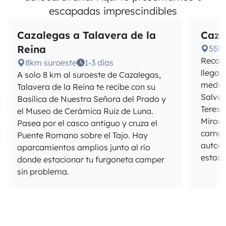
escapadas imprescindibles
Cazalegas a Talavera de la
Caza
Reina
55k
Recorr
8km suroeste
1-3 días
llegar
A solo 8 km al suroeste de Cazalegas,
mediev
Talavera de la Reina te recibe con su
Salvad
Basílica de Nuestra Señora del Prado y
Teresa
el Museo de Cerámica Ruiz de Luna.
Mirado
Pasea por el casco antiguo y cruza el
carret
Puente Romano sobre el Tajo. Hay
autoca
aparcamientos amplios junto al río
estaci
donde estacionar tu furgoneta camper
sin problema.