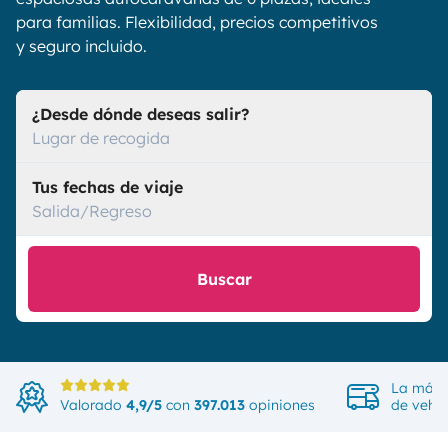
para familias. Flexibilidad, precios competitivos
y seguro incluido.
¿Desde dónde deseas salir?
Lugar de recogida
Tus fechas de viaje
Salida/Regreso
Buscar
La más 
Valorado
4,9/5
con
397.013
opiniones
de vehíc