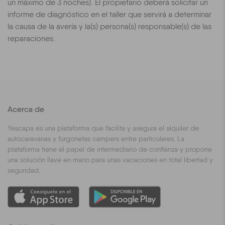
un máximo de 3 noches). El propietario deberá solicitar un
informe de diagnóstico en el taller que servirá a determinar
la causa de la avería y la(s) persona(s) responsable(s) de las
reparaciones.
Acerca de
Yescapa es una plataforma que facilita y asegura el alquiler de
autocaravanas y furgonetas campers entre particulares. La
plataforma tiene el papel de intermediario de confianza y propone
una solución llave en mano para unas vacaciones en total libertad y
seguridad.