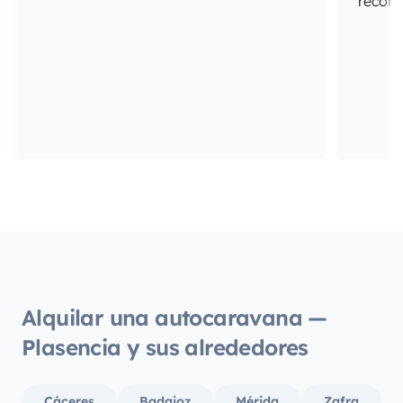
recome
Alquilar una autocaravana —
Plasencia y sus alrededores
Cáceres
Badajoz
Mérida
Zafra