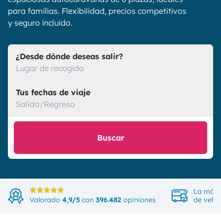
para familias. Flexibilidad, precios competitivos
y seguro incluido.
¿Desde dónde deseas salir?
Lugar de recogida
Tus fechas de viaje
Salida/Regreso
Buscar
La más 
Valorado
4,9/5
con
396.482
opiniones
de vehíc