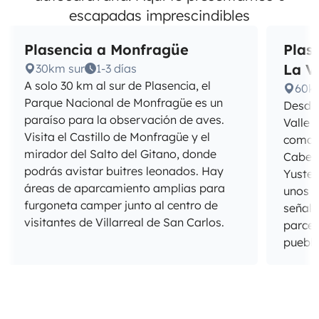
escapadas imprescindibles
Plasencia a Monfragüe
Plase
La V
30km sur
1-3 días
A solo 30 km al sur de Plasencia, el
60k
Parque Nacional de Monfragüe es un
Desde 
paraíso para la observación de aves.
Valle 
Visita el Castillo de Monfragüe y el
comarc
mirador del Salto del Gitano, donde
Cabezu
podrás avistar buitres leonados. Hay
Yuste,
áreas de aparcamiento amplias para
unos 6
furgoneta camper junto al centro de
señali
visitantes de Villarreal de San Carlos.
parcel
pueblo