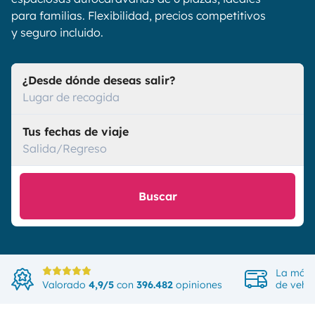
para familias. Flexibilidad, precios competitivos
y seguro incluido.
¿Desde dónde deseas salir?
Lugar de recogida
Tus fechas de viaje
Salida/Regreso
Buscar
La más 
Valorado
4,9/5
con
396.482
opiniones
de vehíc