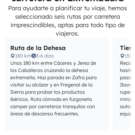
Para ayudarte a planificar tu viaje, hemos
seleccionado seis rutas por carretera
imprescindibles, aptas para todo tipo de
viajeros.
Ruta de la Dehesa
Tier
180 km
3-6 días
150
Unos 180 km entre Cáceres y Jerez de
Recorr
los Caballeros cruzando la dehesa
hasta 
extremeña. Haz parada en Zafra para
pasand
visitar su alcázar y en Fregenal de la
Ibores
Sierra para probar los productos
rupest
ibéricos. Ruta cómoda en furgoneta
mirado
camper por carreteras tranquilas con
autoca
áreas de descanso frecuentes.
equipa