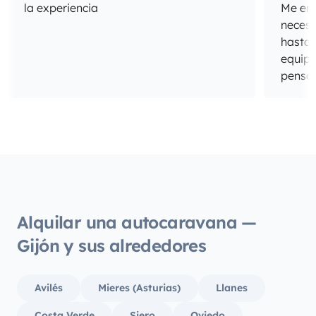
la experiencia
Me enca
necesi
hasta 
equipa
pensan
Alquilar una autocaravana —
Gijón y sus alrededores
Avilés
Mieres (Asturias)
Llanes
Costa Verde
Siero
Oviedo