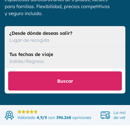
para familias. Flexibilidad, precios competitivos
y seguro incluido.
¿Desde dónde deseas salir?
Lugar de recogida
Tus fechas de viaje
Salida/Regreso
Buscar
La más 
Valorado
4,9/5
con
396.268
opiniones
de vehíc