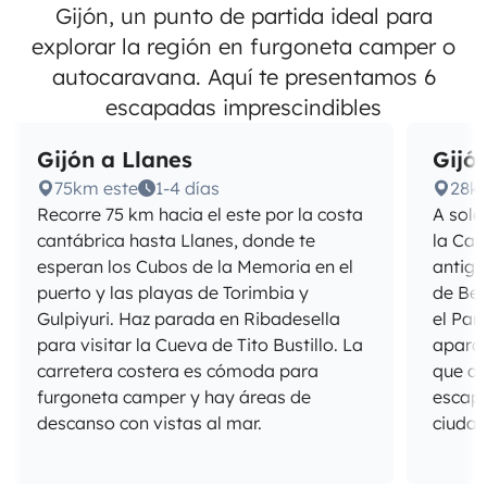
Gijón, un punto de partida ideal para
explorar la región en furgoneta camper o
autocaravana. Aquí te presentamos 6
escapadas imprescindibles
Gijón a Llanes
Gijó
75km este
1-4 días
28k
Recorre 75 km hacia el este por la costa
A solo
cantábrica hasta Llanes, donde te
la Cat
esperan los Cubos de la Memoria en el
antigu
puerto y las playas de Torimbia y
de Bel
Gulpiyuri. Haz parada en Ribadesella
el Par
para visitar la Cueva de Tito Bustillo. La
aparca
carretera costera es cómoda para
que a
furgoneta camper y hay áreas de
escapa
descanso con vistas al mar.
ciudad